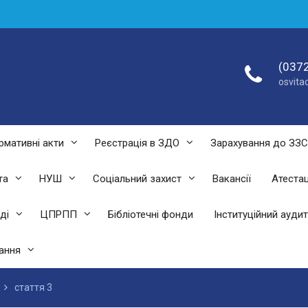
(0372
osvit
рмативні акти
Реєстрація в ЗДО
Зарахування до ЗЗ
та
НУШ
Соціальний захист
Вакансії
Атестац
ді
ЦПРПП
Бібліотечні фонди
Інституційний аудит
ання
стаття 3