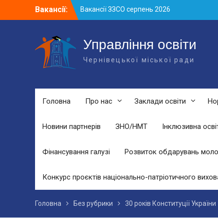
Skip
Вакансії:
Вакансії ЗЗСО серпень 2026
to
Вакансії ЗЗСО червень 2026
content
Вакансії у ЗДО та дошкільних
підрозділах ЗЗСО станом на 01.08.2026
Управління освіти
р.
Чернівецької міської ради
Головна
Про нас
Заклади освіти
Но
Новини партнерів
ЗНО/НМТ
Інклюзивна осві
Фінансування галузі
Розвиток обдарувань моло
Конкурс проєктів національно-патріотичного вихов
Головна
Без рубрики
30 років Конституції України