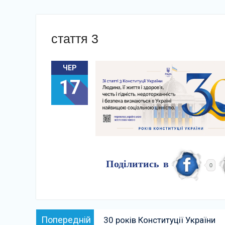
стаття 3
ЧЕР
17
Поділитись в
0
Навігація
Попередній:
Попередній
30 років Конституції України
записів