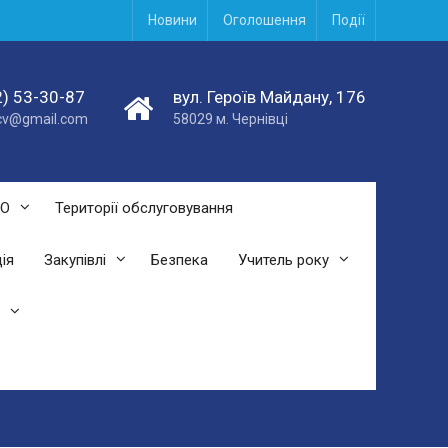
Новини
Оголошення
Події
) 53-30-87
вул. Героїв Майдану, 176
acv@gmail.com
58029 м. Чернівці
СО
Території обслуговування
ія
Закупівлі
Безпека
Учитель року