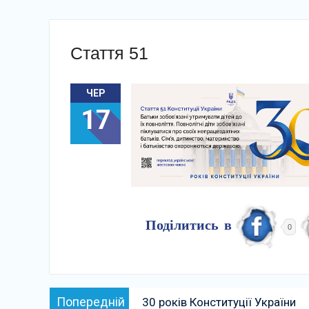
Стаття 51
ЧЕР
17
Поділитись в
0
Навігація
Попередній:
Попередній
30 років Конституції України
записів