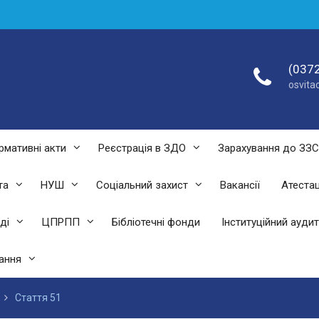
(0372
osvit
рмативні акти
Реєстрація в ЗДО
Зарахування до ЗЗ
та
НУШ
Соціальний захист
Вакансії
Атестац
ді
ЦПРПП
Бібліотечні фонди
Інституційний аудит
ання
Стаття 51