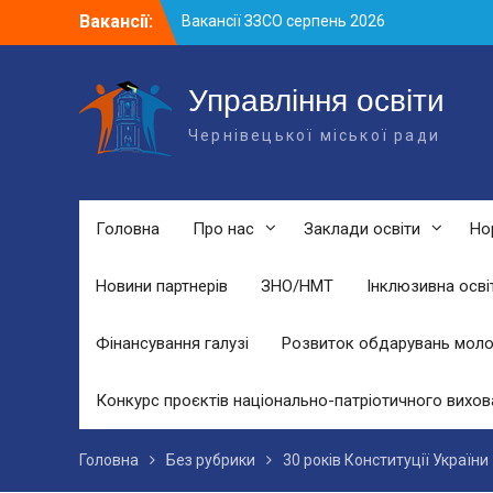
Skip
Вакансії:
Вакансії ЗЗСО серпень 2026
to
Вакансії ЗЗСО червень 2026
content
Вакансії у ЗДО та дошкільних
підрозділах ЗЗСО станом на 01.08.2026
Управління освіти
р.
Чернівецької міської ради
Головна
Про нас
Заклади освіти
Но
Новини партнерів
ЗНО/НМТ
Інклюзивна осві
Фінансування галузі
Розвиток обдарувань моло
Конкурс проєктів національно-патріотичного вихов
Головна
Без рубрики
30 років Конституції України