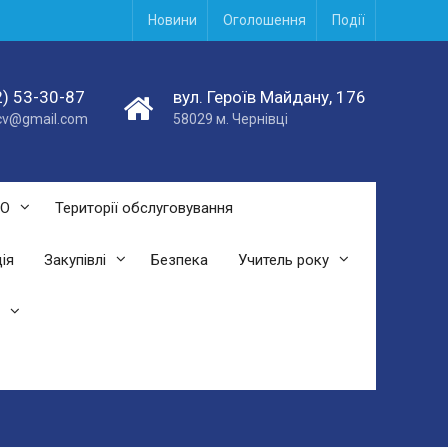
Новини
Оголошення
Події
) 53-30-87
вул. Героїв Майдану, 176
acv@gmail.com
58029 м. Чернівці
СО
Території обслуговування
ія
Закупівлі
Безпека
Учитель року