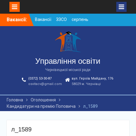
Skip
Вакансії:
Вакансії ЗЗСО серпень
to
2026
content
Вакансії ЗЗСО червень
2026
Вакансії у ЗДО та
дошкільних підрозділах
ЗЗСО станом на
Управління освіти
01.08.2026 р.
Чернівецької міської ради
(0372) 53-30-87
вул. Героїв Майдану, 176
osvitacv@gmail.com
58029 м. Чернівці
Головна
Оголошення
Кандидатури на премію Поповича
л_1589
л_1589