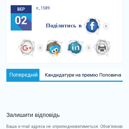
л_1589
ВЕР
02
Поділитись в
0
0
0
Навігація
Попередній:
Попередній
Кандидатури на премію Поповича
записів
Залишити відповідь
Ваша e-mail адреса не оприлюднюватиметься.
Обов’язкові