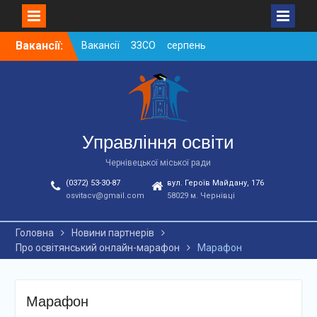
Skip
Вакансії:
Вакансії ЗЗСО серпень
to
2026
content
Вакансії ЗЗСО червень
2026
Вакансії у ЗДО та
дошкільних підрозділах
ЗЗСО станом на
Управління освіти
01.08.2026 р.
Чернівецької міської ради
(0372) 53-30-87
вул. Героїв Майдану, 176
osvitacv@gmail.com
58029 м. Чернівці
Головна
Новини партнерів
Про освітянський онлайн-марафон
Марафон
Марафон