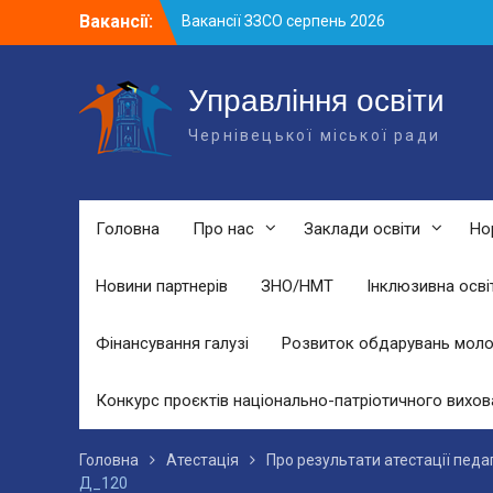
Skip
Вакансії:
Вакансії ЗЗСО серпень 2026
to
Вакансії ЗЗСО червень 2026
content
Вакансії у ЗДО та дошкільних
підрозділах ЗЗСО станом на 01.08.2026
Управління освіти
р.
Чернівецької міської ради
Головна
Про нас
Заклади освіти
Но
Новини партнерів
ЗНО/НМТ
Інклюзивна осві
Фінансування галузі
Розвиток обдарувань моло
Конкурс проєктів національно-патріотичного вихов
Головна
Атестація
Про результати атестації педа
Д_120