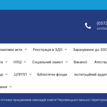
(0372
osvit
рмативні акти
Реєстрація в ЗДО
Зарахування до ЗЗ
та
НУШ
Соціальний захист
Вакансії
Атестац
ді
ЦПРПП
Бібліотечні фонди
Інституційний аудит
ання
гогічних працівників закладів освіти Чернівецької міської територ