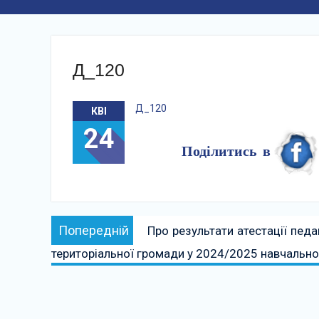
Д_120
Д_120
КВІ
24
Поділитись в
Навігація
Попередній:
Попередній
Про результати атестації педа
записів
територіальної громади у 2024/2025 навчально