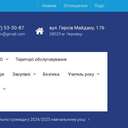
Новини
Оголошення
Події
) 53-30-87
вул. Героїв Майдану, 176
acv@gmail.com
58029 м. Чернівці
СО
Території обслуговування
ія
Закупівлі
Безпека
Учитель року
іальної громади у 2024/2025 навчальному році