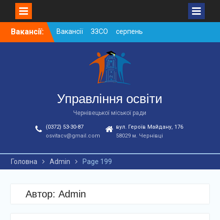
Skip
Вакансії:
Вакансії ЗЗСО серпень
to
2026
content
Вакансії ЗЗСО червень
2026
Вакансії у ЗДО та
дошкільних підрозділах
ЗЗСО станом на
Управління освіти
01.08.2026 р.
Чернівецької міської ради
(0372) 53-30-87
вул. Героїв Майдану, 176
osvitacv@gmail.com
58029 м. Чернівці
Головна
Admin
Page 199
Автор:
Admin