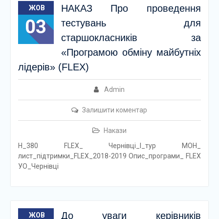
НАКАЗ Про проведення
ЖОВ
03
тестувань для
старшокласників за
«Програмою обміну майбутніх
лідерів» (FLEX)
Admin
Залишити коментар
Накази
Н_380 FLEX_ Чернівці_І_тур МОН_
лист_підтримки_FLEX_2018-2019 Опис_програми_ FLEX
УО_Чернівці
До уваги керівників
ЖОВ