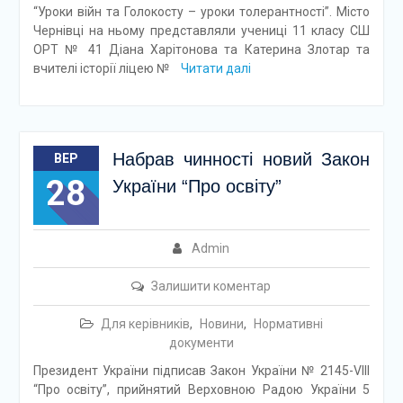
“Уроки війн та Голокосту – уроки толерантності”. Місто
Чернівці на ньому представляли учениці 11 класу СШ
ОРТ № 41 Діана Харітонова та Катерина Злотар та
вчителі історії ліцею №
Читати далі
Набрав чинності новий Закон
ВЕР
28
України “Про освіту”
Admin
Залишити коментар
Для керівників
,
Новини
,
Нормативні
документи
Президент України підписав Закон України № 2145-VІІІ
“Про освіту”, прийнятий Верховною Радою України 5