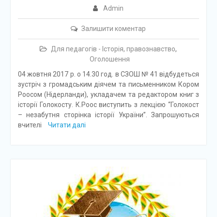
Admin
Залишити коментар
Для педагогів - Історія, правознавство
,
Оголошення
04 жовтня 2017 р. о 14.30 год. в СЗОШ № 41 відбудеться
зустріч з громадським діячем та письменником Кором
Роосом (Нідерланди), укладачем та редактором книг з
історії Голокосту. К.Роос виступить з лекцією “Голокост
– незабутня сторінка історії України”. Запрошуються
вчителі
Читати далі