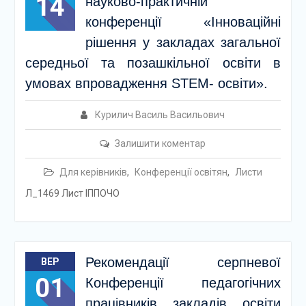
14
науково-практичній
конференції «Інноваційні
рішення у закладах загальної
середньої та позашкільної освіти в
умовах впровадження STEM- освіти».
Курилич Василь Васильович
Залишити коментар
Для керівників
,
Конференції освітян
,
Листи
Л_1469 Лист ІППОЧО
Рекомендації серпневої
ВЕР
01
Конференції педагогічних
працівників закладів освіти