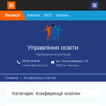
Skip
Вакансії:
Вакансії ЗЗСО серпень
to
2026
content
Вакансії ЗЗСО червень
2026
Вакансії у ЗДО та
дошкільних підрозділах
ЗЗСО станом на
Управління освіти
01.08.2026 р.
Чернівецької міської ради
(0372) 53-30-87
вул. Героїв Майдану, 176
osvitacv@gmail.com
58029 м. Чернівці
Головна
Конференції освітян
Категорія: Конференції освітян