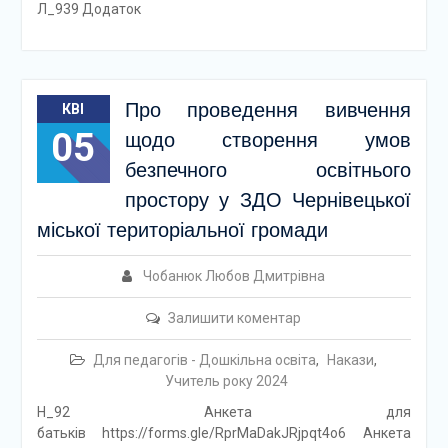
Л_939 Додаток
Про проведення вивчення
КВІ
05
щодо створення умов
безпечного освітнього
простору у ЗДО Чернівецької
міської територіальної громади
Чобанюк Любов Дмитрівна
Залишити коментар
Для педагогів - Дошкільна освіта
,
Накази
,
Учитель року 2024
Н_92 Анкета для
батьків https://forms.gle/RprMaDakJRjpqt4o6 Анкета