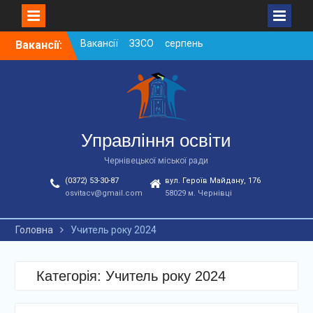
Skip
Вакансії:
Вакансії ЗЗСО червень
to
2026
content
Вакансії у ЗДО та
дошкільних підрозділах
ЗЗСО станом на
01.08.2026 р.
Вакансії ЗЗСО серпень
Управління освіти
2026
Чернівецької міської ради
(0372) 53-30-87
вул. Героїв Майдану, 176
osvitacv@gmail.com
58029 м. Чернівці
Головна
Учитель року 2024
Категорія: Учитель року 2024