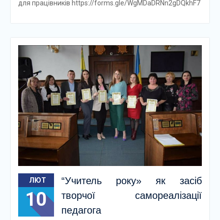
для працівників https://forms.gle/WgMDaDRNn2gDQkhF7
“Учитель року» як засіб
ЛЮТ
10
творчої самореалізації
педагога