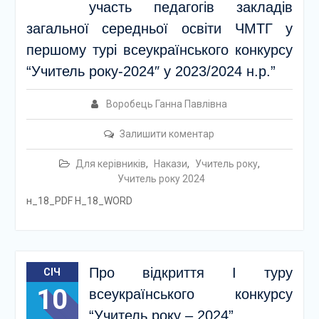
участь педагогів закладів
загальної середньої освіти ЧМТГ у
першому турі всеукраїнського конкурсу
“Учитель року-2024″ у 2023/2024 н.р.”
Воробець Ганна Павлівна
Залишити коментар
Для керівників
,
Накази
,
Учитель року
,
Учитель року 2024
н_18_PDF Н_18_WORD
Про відкриття І туру
СІЧ
10
всеукраїнського конкурсу
“Учитель року – 2024”