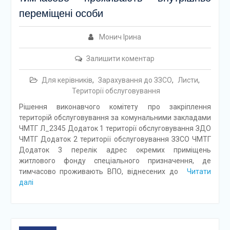
переміщені особи
Монич Ірина
Залишити коментар
Для керівників
,
Зарахування до ЗЗСО
,
Листи
,
Території обслуговування
Рішення виконавчого комітету про закріплення
територій обслуговування за комунальними закладами
ЧМТГ Л_2345 Додаток 1 території обслуговування ЗДО
ЧМТГ Додаток 2 території обслуговування ЗЗСО ЧМТГ
Додаток 3 перелік адрес окремих приміщень
житлового фонду спеціального призначення, де
тимчасово проживають ВПО, віднесених до
Читати
далі