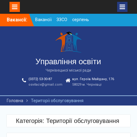
Skip
Вакансії:
Вакансії ЗЗСО серпень
to
2026
content
Вакансії ЗЗСО червень
2026
Вакансії у ЗДО та
дошкільних підрозділах
ЗЗСО станом на
Управління освіти
01.08.2026 р.
Чернівецької міської ради
(0372) 53-30-87
вул. Героїв Майдану, 176
osvitacv@gmail.com
58029 м. Чернівці
Головна
Території обслуговування
Категорія: Території обслуговування