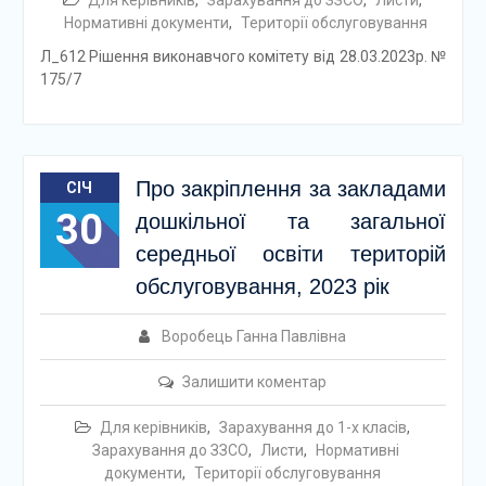
Для керівників
,
Зарахування до ЗЗСО
,
Листи
,
Нормативні документи
,
Території обслуговування
Л_612 Рішення виконавчого комітету від 28.03.2023р. №
175/7
Про закріплення за закладами
СІЧ
30
дошкільної та загальної
середньої освіти територій
обслуговування, 2023 рік
Воробець Ганна Павлівна
Залишити коментар
Для керівників
,
Зарахування до 1-х класів
,
Зарахування до ЗЗСО
,
Листи
,
Нормативні
документи
,
Території обслуговування