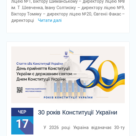
ліцею №1, Віктору Шиманському – директору ліцею №8
ім. Т .Шевченка, Івану Солтисіку – директору ліцею №9,
Віктору Томяку – директору ліцею №20, Євгенії Факас –
директорці
Читати далі
30 років Конституції України
ЧЕР
17
У 2026 році Україна відзначає 30-ту