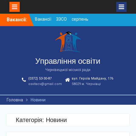
Skip
Вакансії:
Вакансії ЗЗСО червень
to
2026
content
Вакансії у ЗДО та
дошкільних підрозділах
ЗЗСО станом на
01.08.2026 р.
Вакансії ЗЗСО серпень
Управління освіти
2026
Чернівецької міської ради
(0372) 53-30-87
вул. Героїв Майдану, 176
osvitacv@gmail.com
58029 м. Чернівці
Головна
Новини
Категорія: Новини