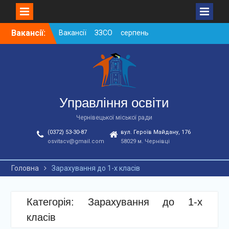
Skip
Вакансії:
Вакансії ЗЗСО серпень
to
2026
content
Вакансії ЗЗСО червень
2026
Вакансії у ЗДО та
дошкільних підрозділах
ЗЗСО станом на
Управління освіти
01.08.2026 р.
Чернівецької міської ради
(0372) 53-30-87
вул. Героїв Майдану, 176
osvitacv@gmail.com
58029 м. Чернівці
Головна
Зарахування до 1-х класів
Категорія: Зарахування до 1-х
класів