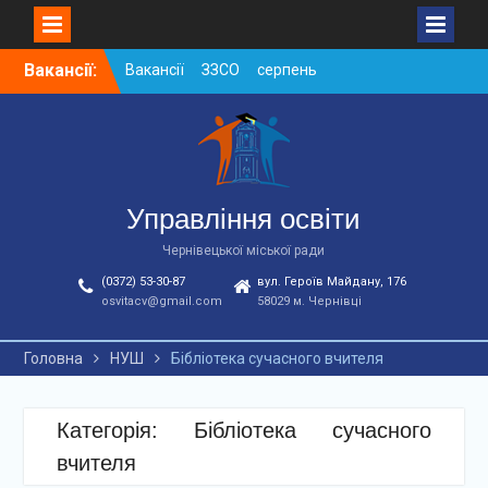
Skip
Вакансії ЗЗСО серпень
Вакансії:
to
2026
content
Вакансії ЗЗСО червень
2026
Вакансії у ЗДО та
дошкільних підрозділах
ЗЗСО станом на
Управління освіти
01.08.2026 р.
Чернівецької міської ради
(0372) 53-30-87
вул. Героїв Майдану, 176
osvitacv@gmail.com
58029 м. Чернівці
Головна
НУШ
Бібліотека сучасного вчителя
Категорія: Бібліотека сучасного
вчителя