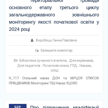
територіальної громади
основного етапу третього циклу
загальнодержавного зовнішнього
моніторингу якості початкової освіти у
2024 році
Воробець Ганна Павлівна
Залишити коментар
Бібліотека сучасного вчителя
,
Для керівників
,
Для педагогів - Початкові класи, ГПД
,
Накази
,
НУШ
Н_117 Спільний наказ ДОН та ІФРЦОЯ СПИСОК
ПРАЦІВНИКІВ Моніторинг ПШ Наказ УЦОЯО
Про підвищення кваліфікації
БЕР