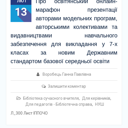
Про освітянський онлайн-
ЛЮТ
13
марафон презентації
авторами модельних програм,
авторськими колективами та
видавництвами навчального
забезпечення для викладання у 7-х
класах за новим Державним
стандартом базової середньої освіти
Воробець Ганна Павлівна
Залишити коментар
Бібліотека сучасного вчителя
,
Для керівників
,
Для педагогів - Бібліотечна справа
,
НУШ
Л_300 Лист ІППОЧО