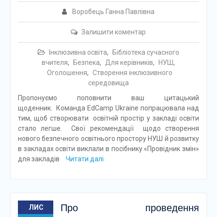
Воробець Ганна Павлівна
Залишити коментар
Інклюзивна освіта
,
Бібліотека сучасного
вчителя
,
Безпека
,
Для керівників
,
НУШ
,
Оголошення
,
Створення інклюзивного
середовища
Пропонуємо поповнити ваш цитацький
щоденник. Команда EdCamp Ukraine попрацювала над
тим, щоб створювати освітній простір у закладі освіти
стало легше. Свої рекомендації щодо створення
нового безпечного освітнього простору НУШ й розвитку
в закладах освіти виклали в посібнику «Провідник змін»
для закладів
Читати далі
Про проведення
ЛИС