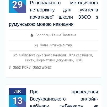
29
Регіонального методичного
нетворкінгу для учителів
початкової школи ЗЗСО з
румунською мовою навчання
Воробець Ганна Павлівна
Залишити коментар
Бібліотека сучасного вчителя
,
Для керівників
,
Листи
,
Нормативні документи
,
НУШ
Л_2552 PDF Л_2552 WORD
Про проведення
ЛИС
13
Всеукраїнського онлайн-
вебінару ««Буквар» як