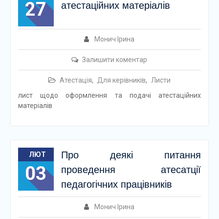
27
атестаційних матеріалів
Монич Ірина
Залишити коментар
Атестація
,
Для керівників
,
Листи
лист щодо оформлення та подачі атестаційних
матеріалів
Про деякі питання
ЛЮТ
03
проведення атесатції
педагогічних працівників
Монич Ірина