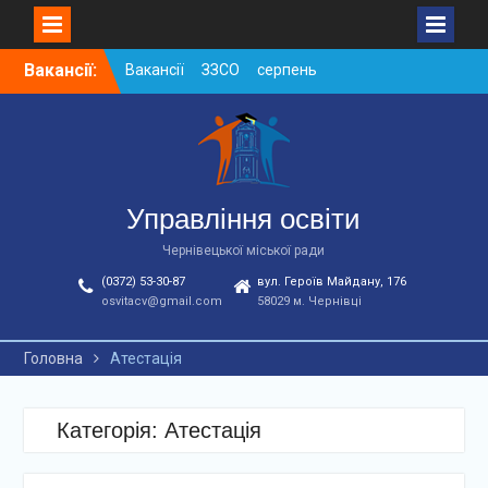
Skip
Вакансії:
Вакансії ЗЗСО серпень
to
2026
content
Вакансії ЗЗСО червень
2026
Вакансії у ЗДО та
дошкільних підрозділах
ЗЗСО станом на
Управління освіти
01.08.2026 р.
Чернівецької міської ради
(0372) 53-30-87
вул. Героїв Майдану, 176
osvitacv@gmail.com
58029 м. Чернівці
Головна
Атестація
Категорія: Атестація