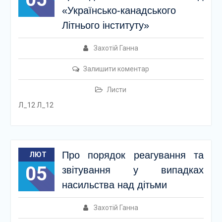
«Українсько-канадського
Літнього інституту»
Захотій Ганна
Залишити коментар
Листи
Л_12 Л_12
Про порядок реагування та
ЛЮТ
05
звітування у випадках
насильства над дітьми
Захотій Ганна