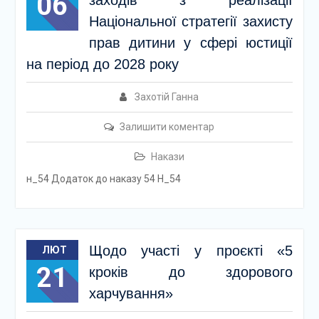
06
заходів з реалізації
Національної стратегії захисту
прав дитини у сфері юстиції
на період до 2028 року
Захотій Ганна
Залишити коментар
Накази
н_54 Додаток до наказу 54 Н_54
Щодо участі у проєкті «5
ЛЮТ
21
кроків до здорового
харчування»