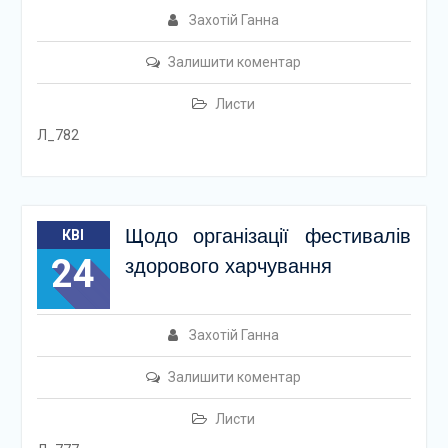
Захотій Ганна
Залишити коментар
Листи
Л_782
Щодо організації фестивалів
КВІ
24
здорового харчування
Захотій Ганна
Залишити коментар
Листи