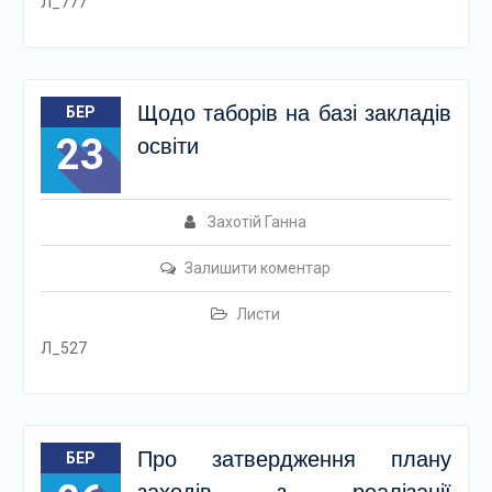
Л_777
Щодо таборів на базі закладів
БЕР
23
освіти
Захотій Ганна
Залишити коментар
Листи
Л_527
Про затвердження плану
БЕР