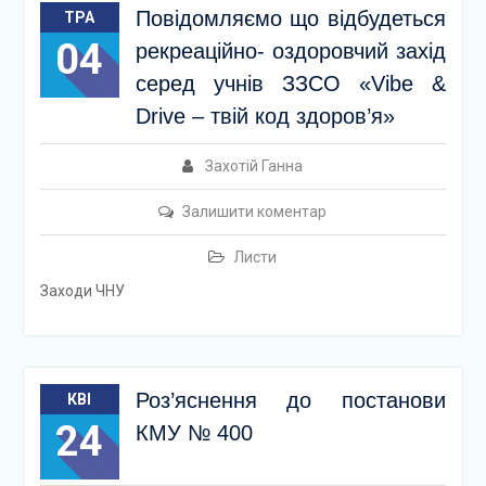
Повідомляємо що відбудеться
ТРА
04
рекреаційно- оздоровчий захід
серед учнів ЗЗСО «Vibe &
Drive – твій код здоров’я»
Захотій Ганна
Залишити коментар
Листи
Заходи ЧНУ
Роз’яснення до постанови
КВІ
24
КМУ № 400