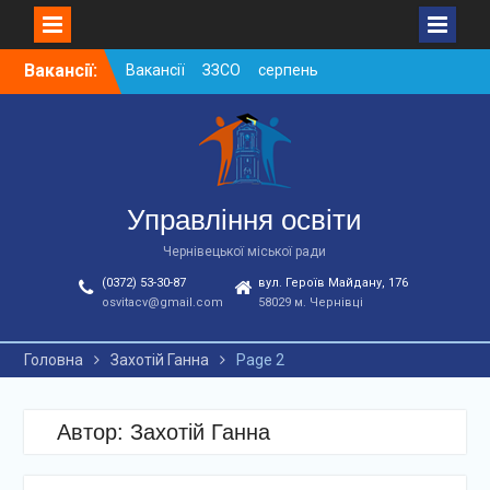
Skip
Вакансії:
Вакансії ЗЗСО серпень
to
2026
content
Вакансії ЗЗСО червень
2026
Вакансії у ЗДО та
дошкільних підрозділах
ЗЗСО станом на
Управління освіти
01.08.2026 р.
Чернівецької міської ради
(0372) 53-30-87
вул. Героїв Майдану, 176
osvitacv@gmail.com
58029 м. Чернівці
Головна
Захотій Ганна
Page 2
Автор:
Захотій Ганна