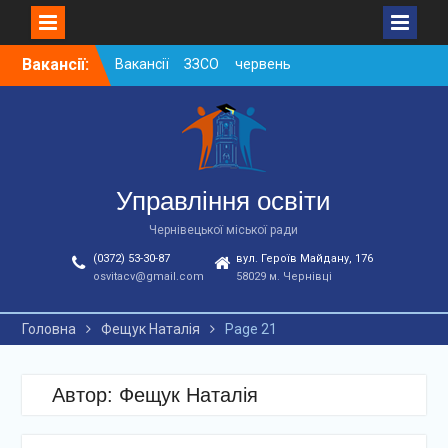
Skip
Вакансії:
Вакансії ЗЗСО червень
to
2026
content
Вакансії у ЗДО та
дошкільних підрозділах
ЗЗСО станом на
01.08.2026 р.
Вакансії ЗЗСО серпень
Управління освіти
2026
Чернівецької міської ради
(0372) 53-30-87
вул. Героїв Майдану, 176
osvitacv@gmail.com
58029 м. Чернівці
Головна
Фещук Наталія
Page 21
Автор:
Фещук Наталія