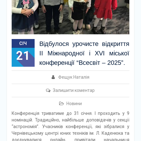
Відбулося урочисте відкриття
СІЧ
21
ІІ Міжнародної i XVI міської
конференції “Всесвіт – 2025”.
Фещук Наталія
Залишити коментар
Новини
Конференція триватиме до 31 січня. І проходить у 9
номінацій. Традиційно, найбільше доповідачів у секції
“астрономія”. Учасників конференції, які зібралися у
Чернівецькому центрі юних техніків ім. Л. Каденюка та
доєднувалися онлайн, привітали начальниця