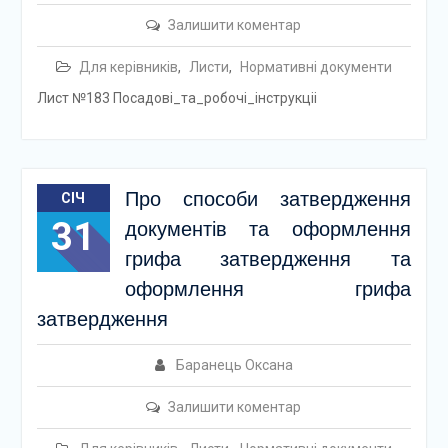
Залишити коментар
Для керівників
,
Листи
,
Нормативні документи
Лист №183 Посадовi_та_робочi_iнструкцii
Про способи затвердження
СІЧ
31
документів та оформлення
грифа затвердження та
оформлення грифа
затвердження
Баранець Оксана
Залишити коментар