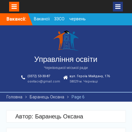
Skip
Вакансії:
Вакансії ЗЗСО червень
to
2026
content
Вакансії у ЗДО та
дошкільних підрозділах
ЗЗСО станом на
01.08.2026 р.
Вакансії ЗЗСО серпень
Управління освіти
2026
Чернівецької міської ради
(0372) 53-30-87
вул. Героїв Майдану, 176
osvitacv@gmail.com
58029 м. Чернівці
Головна
Баранець Оксана
Page 6
Автор:
Баранець Оксана