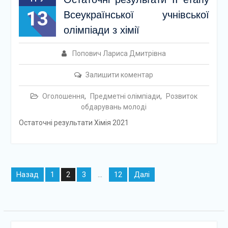
13
Всеукраїнської учнівської
олімпіади з хімії
Попович Лариса Дмитрівна
Залишити коментар
Оголошення
,
Предметні олімпіади
,
Розвиток
обдарувань молоді
Остаточні результати Хімія 2021
Навігація
Назад
1
3
12
Далі
2
…
записів