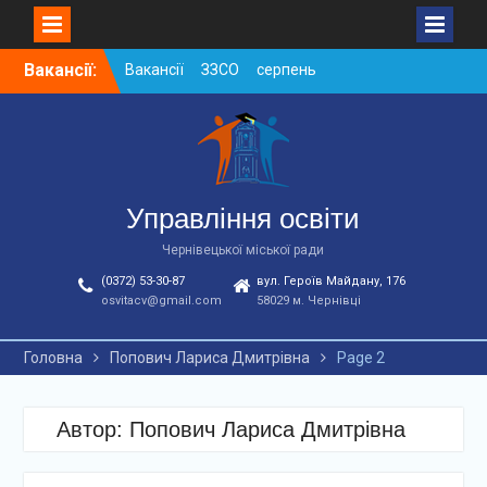
Skip
Вакансії:
Вакансії ЗЗСО серпень
to
2026
content
Вакансії ЗЗСО червень
2026
Вакансії у ЗДО та
дошкільних підрозділах
ЗЗСО станом на
Управління освіти
01.08.2026 р.
Чернівецької міської ради
(0372) 53-30-87
вул. Героїв Майдану, 176
osvitacv@gmail.com
58029 м. Чернівці
Головна
Попович Лариса Дмитрівна
Page 2
Автор:
Попович Лариса Дмитрівна