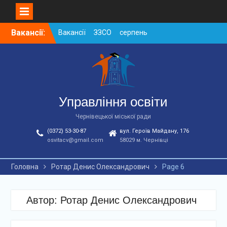
Skip
Вакансії:
Вакансії ЗЗСО серпень
to
2026
content
Вакансії ЗЗСО червень
2026
Вакансії у ЗДО та
дошкільних підрозділах
ЗЗСО станом на
Управління освіти
01.08.2026 р.
Чернівецької міської ради
(0372) 53-30-87
вул. Героїв Майдану, 176
osvitacv@gmail.com
58029 м. Чернівці
Головна
Ротар Денис Олександрович
Page 6
Автор:
Ротар Денис Олександрович