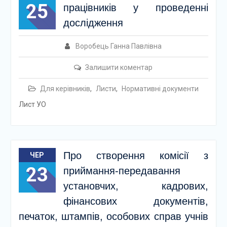
25
працівників у проведенні
дослідження
Воробець Ганна Павлівна
Залишити коментар
Для керівників
,
Листи
,
Нормативні документи
Лист УО
Про створення комісії з
ЧЕР
23
приймання-передавання
установчих, кадрових,
фінансових документів,
печаток, штампів, особових справ учнів