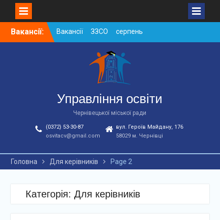
Skip
Вакансії:
Вакансії ЗЗСО серпень
to
2026
content
Вакансії ЗЗСО червень
2026
Вакансії у ЗДО та
дошкільних підрозділах
ЗЗСО станом на
Управління освіти
01.08.2026 р.
Чернівецької міської ради
(0372) 53-30-87
вул. Героїв Майдану, 176
osvitacv@gmail.com
58029 м. Чернівці
Головна
Для керівників
Page 2
Категорія: Для керівників