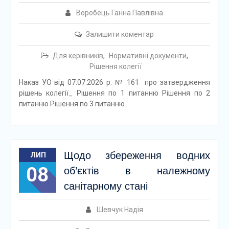
Воробець Ганна Павлівна
Залишити коментар
Для керівників
,
Нормативні документи
,
Рішення колегії
Наказ УО від 07.07.2026 р. № 161 про затвердження
рішень колегії_ Рішення по 1 питанню Рішення по 2
питанню Рішення по 3 питанню
Щодо збереження водних
ЛИП
08
об’єктів в належному
санітарному стані
Шевчук Надія