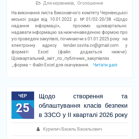
Для керівників
,
Оголошення
На виконання листа Виконавчого комітету Чернівецької
міської ради від 10.01.2022 р. №01/02-20/38 «Щодо
надання інформації», просимо щоквартально
надавати інформацію за нижченаведеною формою про
усі проведені закупівлі, починаючи з 01.01.2025 року на
електронну адресу tender.osvita.cv@gmail.com у
форматі Excel (файл додається нижче).
Щоквартальний_звіт_по_публічних_закупівлях
_форма – Файл Excel для скачування.
Читати далі
Щодо створення та
ЧЕР
25
облаштування класів безпеки
в ЗЗСО у ІІ кварталі 2026 року
Курилич Василь Васильович