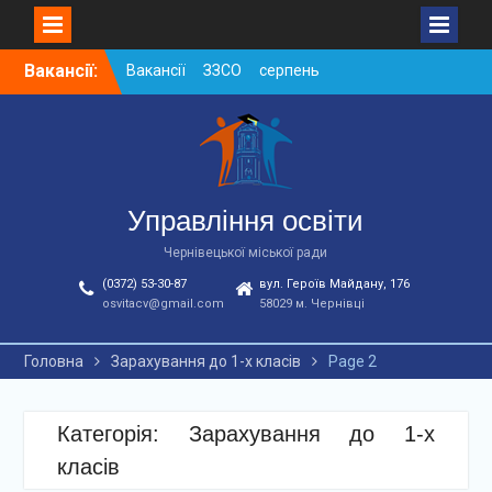
Skip
Вакансії:
Вакансії ЗЗСО серпень
to
2026
content
Вакансії ЗЗСО червень
2026
Вакансії у ЗДО та
дошкільних підрозділах
ЗЗСО станом на
Управління освіти
01.08.2026 р.
Чернівецької міської ради
(0372) 53-30-87
вул. Героїв Майдану, 176
osvitacv@gmail.com
58029 м. Чернівці
Головна
Зарахування до 1-х класів
Page 2
Категорія: Зарахування до 1-х
класів