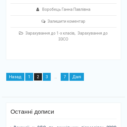
Воробець Ганна Павлівна
Залишити коментар
Зарахування до 1-х класів
,
Зарахування до
ЗЗСО
Навігація
Назад
1
3
7
Далі
2
…
записів
Останні дописи