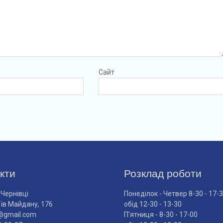
Сайт
кти
Розклад роботи
 Чернівці
Понеділок - Четвер 8-30 - 17-
оїв Майдану, 176
обід 12-30 - 13-30
@gmail.com
П'ятниця - 8-30 - 17-00