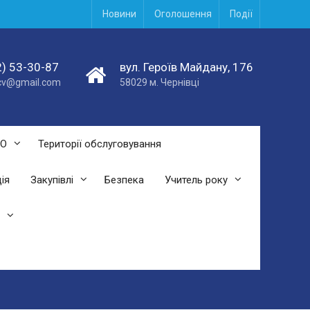
Новини
Оголошення
Події
) 53-30-87
вул. Героїв Майдану, 176
acv@gmail.com
58029 м. Чернівці
СО
Території обслуговування
ія
Закупівлі
Безпека
Учитель року