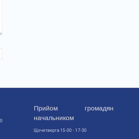
Прийом громадян
начальником
30
Щочетверга 15-00 - 17-30