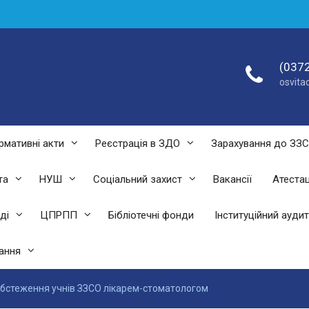
(0372
osvit
рмативні акти
Реєстрація в ЗДО
Зарахування до ЗЗ
та
НУШ
Соціальний захист
Вакансії
Атестац
ді
ЦПРПП
Бібліотечні фонди
Інституційний аудит
ання
бстеження учнів ЗЗСО лікарем-стоматологом