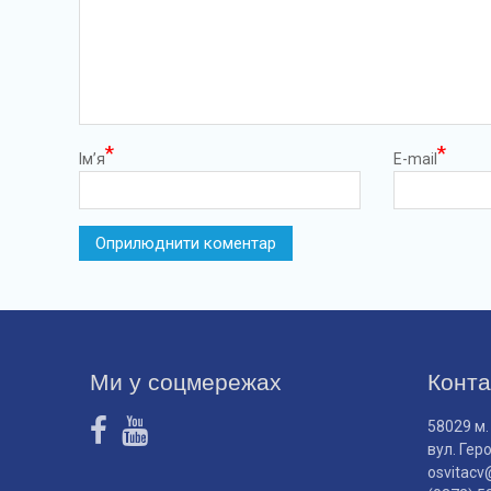
*
*
Ім’я
E-mail
Ми у соцмережах
Конта
58029 м.
вул. Гер
osvitacv