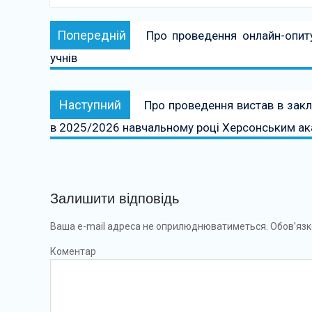
Навігація
Попередній:
Попередній
Про проведення онлайн-опиту
записів
учнів
Наступний:
Наступний
Про проведення вистав в закл
в 2025/2026 навчальному році Херсонським а
Залишити відповідь
Ваша e-mail адреса не оприлюднюватиметься.
Обов’язк
Коментар