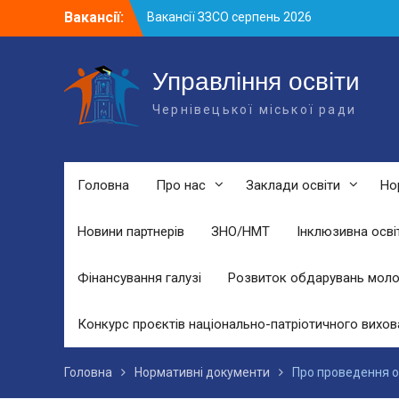
Skip
Вакансії:
Вакансії ЗЗСО серпень 2026
to
Вакансії ЗЗСО червень 2026
content
Вакансії у ЗДО та дошкільних
підрозділах ЗЗСО станом на 01.08.2026
Управління освіти
р.
Чернівецької міської ради
Головна
Про нас
Заклади освіти
Но
Новини партнерів
ЗНО/НМТ
Інклюзивна осві
Фінансування галузі
Розвиток обдарувань моло
Конкурс проєктів національно-патріотичного вихов
Головна
Нормативні документи
Про проведення о