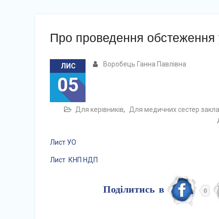
Про проведення обстеження 
Воробець Ганна Павлівна
ЛИС
05
Для керівників
,
Для медичних сестер заклад
Лист УО
Лист КНП НДП
Поділитись в
0