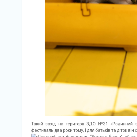
Такий захід на території ЗДО Nº31 «Родинний з
фестиваль два роки тому, і для батьків та діток він
Дитячий арт-фестиваль “Яскраві барви” об’є