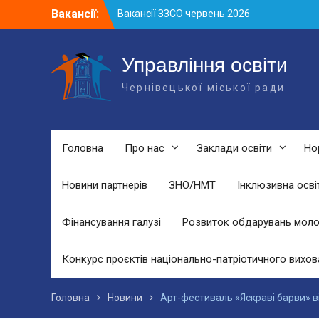
Skip
Вакансії:
Вакансії у ЗДО та дошкільних
to
підрозділах ЗЗСО станом на 01.08.2026
content
р.
Вакансії ЗЗСО серпень 2026
Управління освіти
Вакансії ЗЗСО червень 2026
Чернівецької міської ради
Головна
Про нас
Заклади освіти
Но
Новини партнерів
ЗНО/НМТ
Інклюзивна осві
Фінансування галузі
Розвиток обдарувань моло
Конкурс проєктів національно-патріотичного вихов
Головна
Новини
Арт-фестиваль «Яскраві барви» в