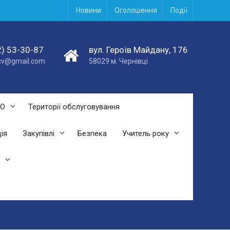
Новини
Оголошення
Події
) 53-30-87
вул. Героїв Майдану, 176
acv@gmail.com
58029 м. Чернівці
СО
Території обслуговування
ія
Закупівлі
Безпека
Учитель року