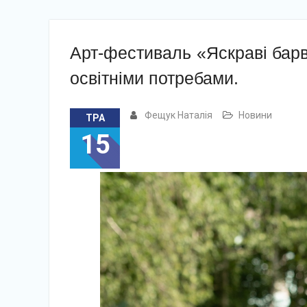
Арт-фестиваль «Яскраві барв
освітніми потребами.
Фещук Наталія
Новини
ТРА
15