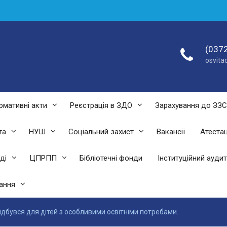
(0372
osvit
рмативні акти
Реєстрація в ЗДО
Зарахування до ЗЗ
та
НУШ
Соціальний захист
Вакансії
Атестац
ді
ЦПРПП
Бібліотечні фонди
Інституційний аудит
ання
ідбувся для дітей з особливими освітніми потребами.