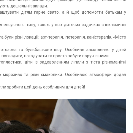
ідують дошкільні заклади.
лаштувати дітям гарне свято, а й щоб допомогти батькам у
енсуючого типу, також у всіх дитячих садочках є інклюзивні
 були різні локації: арт-терапія, іпотерапія, каністерапія, «Місто
отозона та бульбашкове шоу. Особливе захоплення у дітей
 погладити, погодувати та просто побути поруч із ними.
пластики, діти із задоволенням ліпили з тіста різноманітні
е морозиво та різні смаколики. Особливою атмосфери додав
гли зробити цей день особливим для дітей!