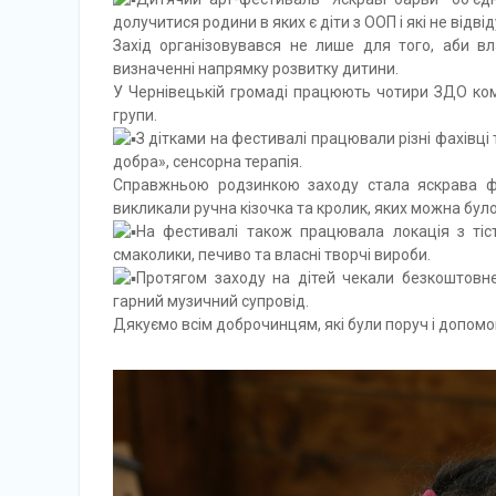
долучитися родини в яких є діти з ООП і які не відв
Захід організовувався не лише для того, аби в
визначенні напрямку розвитку дитини.
У Чернівецькій громаді працюють чотири ЗДО комп
групи.
З дітками на фестивалі працювали різні фахівці та
добра», сенсорна терапія.
Справжньою родзинкою заходу стала яскрава ф
викликали ручна кізочка та кролик, яких можна було
На фестивалі також працювала локація з тісто
смаколики, печиво та власні творчі вироби.
Протягом заходу на дітей чекали безкоштовн
гарний музичний супровід.
Дякуємо всім доброчинцям, які були поруч і допомо