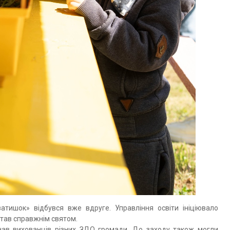
атишок» відбувся вже вдруге. Управління освіти ініціювало
 став справжнім святом.
днав вихованців різних ЗДО громади. До заходу також могли