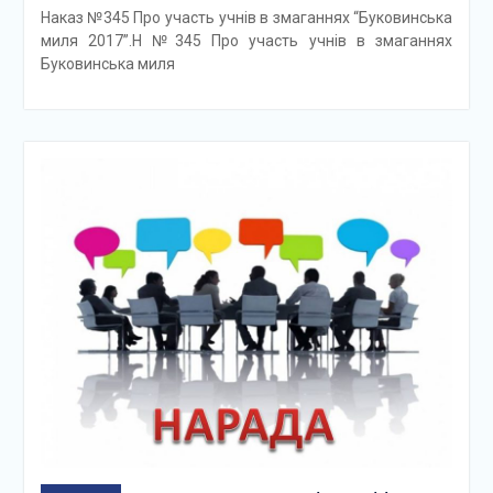
Наказ №345 Про участь учнів в змаганнях “Буковинська
миля 2017”.Н №345 Про участь учнів в змаганнях
Буковинська миля