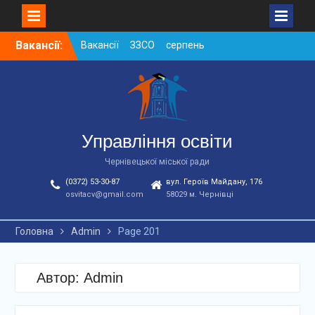
Skip
Вакансії ЗЗСО серпень
Вакансії:
to
2026
content
Вакансії ЗЗСО червень
2026
Вакансії у ЗДО та
дошкільних підрозділах
ЗЗСО станом на
Управління освіти
01.08.2026 р.
Чернівецької міської ради
(0372) 53-30-87
вул. Героїв Майдану, 176
osvitacv@gmail.com
58029 м. Чернівці
Головна
Admin
Page 201
Автор:
Admin