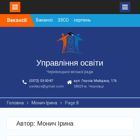
Skip
Вакансії:
Вакансії ЗЗСО серпень
to
2026
content
Вакансії ЗЗСО червень
2026
Вакансії у ЗДО та
дошкільних підрозділах
ЗЗСО станом на
Управління освіти
01.08.2026 р.
Чернівецької міської ради
(0372) 53-30-87
вул. Героїв Майдану, 176
osvitacv@gmail.com
58029 м. Чернівці
Головна
Монич Ірина
Page 8
Автор:
Монич Ірина