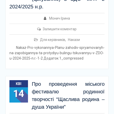
2024/2025 н.р.
Монич Ірина
Залишити коментар
Для керівників
,
Накази
Nakaz-Pro-vykonannya-Planu-zahodiv-spryamovanyh-
na-zapobigannya-ta-protydiyu-bulingu-tskuvannyu-v-ZDO-
u-2024-2025-n.r.-1-2 Додаток 1_compressed
Про проведення міського
КВІ
14
фестивалю родинної
творчості “Щаслива родина –
душа України”