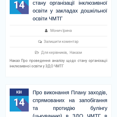
14
стану організації інклюзивної
освіти у закладах дошкільної
освіти ЧМТГ
Монич Ірина
Залишити коментар
Для керівників
,
Накази
Наказ Про проведення аналізу щодо стану організації
інклюзивної освіти у ЗДО ЧМТГ
Про виконання Плану заходів,
КВІ
14
спрямованих на запобігання
та протидію булінгу
(цькуванню) в ЗДО ЧМТГ в