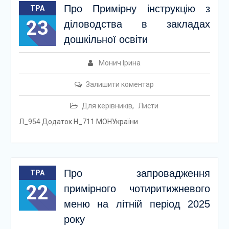
Про Примірну інструкцію з
ТРА
23
діловодства в закладах
дошкільної освіти
Монич Ірина
Залишити коментар
Для керівників
,
Листи
Л_954 Додаток Н_711 МОНУкраїни
Про запровадження
ТРА
22
примірного чотиритижневого
меню на літній період 2025
року