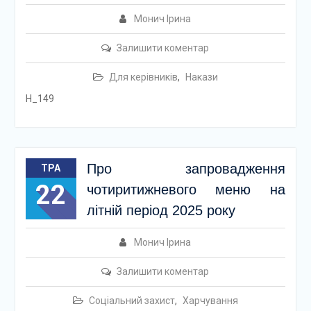
Монич Ірина
Залишити коментар
Для керівників
,
Накази
Н_149
Про запровадження
ТРА
22
чотиритижневого меню на
літній період 2025 року
Монич Ірина
Залишити коментар
Соціальний захист
,
Харчування