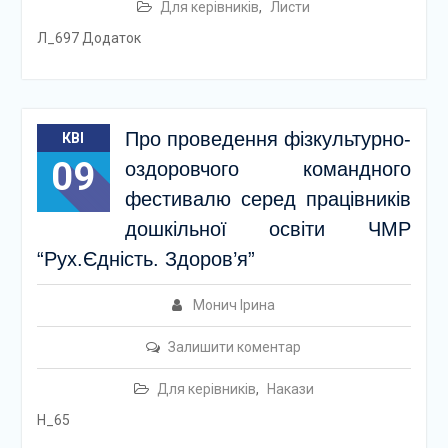
Для керівників
,
Листи
Л_697 Додаток
Про проведення фізкультурно-
КВІ
09
оздоровчого командного
фестивалю серед працівників
дошкільної освіти ЧМР
“Рух.Єдність. Здоров’я”
Монич Ірина
Залишити коментар
Для керівників
,
Накази
Н_65