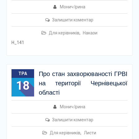
Монич Ірина
Залишити коментар
Для керівників
,
Накази
Н_141
Про стан захворюваності ГРВІ
ТРА
18
на території Чернівецької
області
Монич Ірина
Залишити коментар
Для керівників
,
Листи