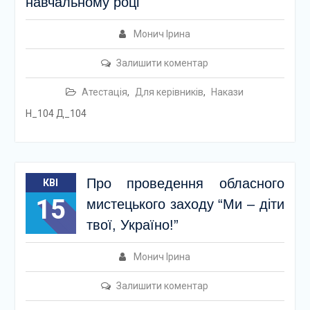
навчальному році
Монич Ірина
Залишити коментар
Атестація
,
Для керівників
,
Накази
Н_104 Д_104
Про проведення обласного
КВІ
15
мистецького заходу “Ми – діти
твої, Україно!”
Монич Ірина
Залишити коментар