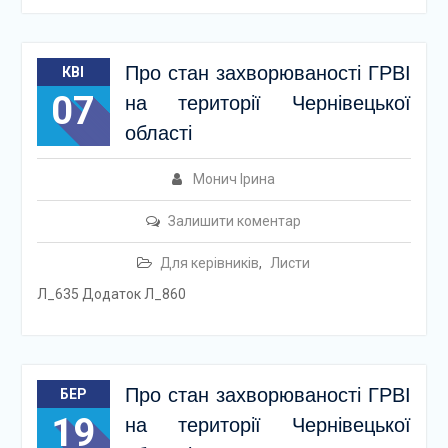
Про стан захворюваності ГРВІ
КВІ
07
на території Чернівецької
області
Монич Ірина
Залишити коментар
Для керівників
,
Листи
Л_635 Додаток Л_860
Про стан захворюваності ГРВІ
БЕР
19
на території Чернівецької