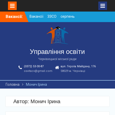
Skip
Вакансії:
Вакансії ЗЗСО серпень
to
2026
content
Вакансії ЗЗСО червень
2026
Вакансії у ЗДО та
дошкільних підрозділах
ЗЗСО станом на
Управління освіти
01.08.2026 р.
Чернівецької міської ради
(0372) 53-30-87
вул. Героїв Майдану, 176
osvitacv@gmail.com
58029 м. Чернівці
Головна
Монич Ірина
Автор:
Монич Ірина