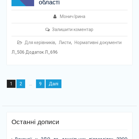
області
Монич Ірина
Залишити коментар
Для керівників
,
Листи
,
Нормативні документи
Л_506 Додаток Л_696
Навігація
2
9
Далі
1
…
записів
Останні дописи