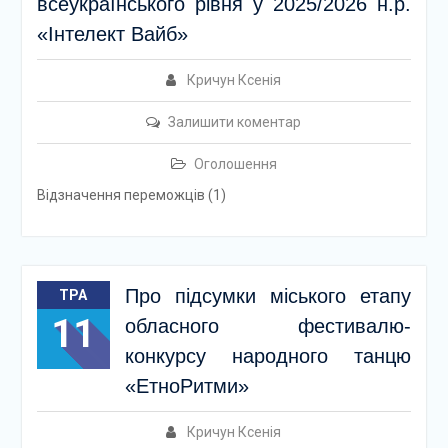
всеукраїнського рівня у 2025/2026 н.р.
«Інтелект Вайб»
Кричун Ксенія
Залишити коментар
Оголошення
Відзначення переможців (1)
Про підсумки міського етапу
ТРА
11
обласного фестивалю-
конкурсу народного танцю
«ЕтноРитми»
Кричун Ксенія