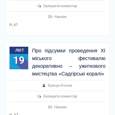
Залишити коментар
Накази
Н_61
Про підсумки проведення XI
ЛЮТ
19
міського фестивалю
декоративно – ужиткового
мистецтва «Садгірські коралі»
Кричун Ксенія
Залишити коментар
Накази