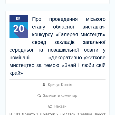
Про проведення міського
КВІ
20
етапу обласної виставки-
конкурсу «Галерея мистецтв»
серед закладів загальної
середньої та позашкільної освіти у
номінації «Декоративно-ужиткове
мистецтво за темою «Знай і люби свій
край»
Кричун Ксенія
Залишити коментар
Накази
Н_103 Додато 1 Додаток 2 Додаток 3 Заявка Проєкт