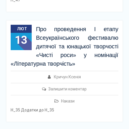
Н_47
Про проведення І етапу
ЛЮТ
13
Всеукраїнського фестивалю
дитячої та юнацької творчості
«Чисті роси» у номінації
«Літературна творчість»
Кричун Ксенія
Залишити коментар
Накази
Н_35 Додатки до Н_35