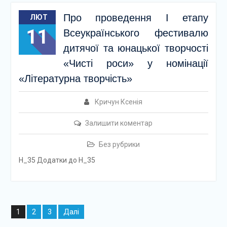
Про проведення І етапу
ЛЮТ
11
Всеукраїнського фестивалю
дитячої та юнацької творчості
«Чисті роси» у номінації
«Літературна творчість»
Кричун Ксенія
Залишити коментар
Без рубрики
Н_35 Додатки до Н_35
Навігація
2
3
Далі
1
записів