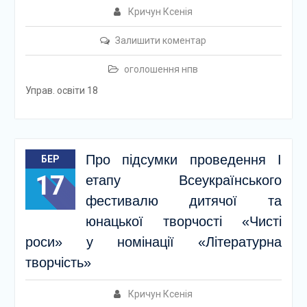
Кричун Ксенія
Залишити коментар
оголошення нпв
Управ. освіти 18
Про підсумки проведення І
БЕР
17
етапу Всеукраїнського
фестивалю дитячої та
юнацької творчості «Чисті
роси» у номінації «Літературна
творчість»
Кричун Ксенія