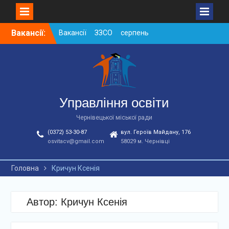
Skip
Вакансії:
Вакансії ЗЗСО серпень
to
2026
content
Вакансії ЗЗСО червень
2026
Вакансії у ЗДО та
дошкільних підрозділах
ЗЗСО станом на
Управління освіти
01.08.2026 р.
Чернівецької міської ради
(0372) 53-30-87
вул. Героїв Майдану, 176
osvitacv@gmail.com
58029 м. Чернівці
Головна
Кричун Ксенія
Автор:
Кричун Ксенія