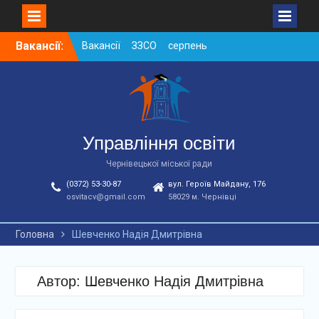
Skip
Вакансії:
Вакансії ЗЗСО серпень
to
2026
content
Вакансії ЗЗСО червень
2026
Вакансії у ЗДО та
дошкільних підрозділах
ЗЗСО станом на
Управління освіти
01.08.2026 р.
Чернівецької міської ради
(0372) 53-30-87
вул. Героїв Майдану, 176
osvitacv@gmail.com
58029 м. Чернівці
Головна
Шевченко Надія Дмитрівна
Автор:
Шевченко Надія Дмитрівна