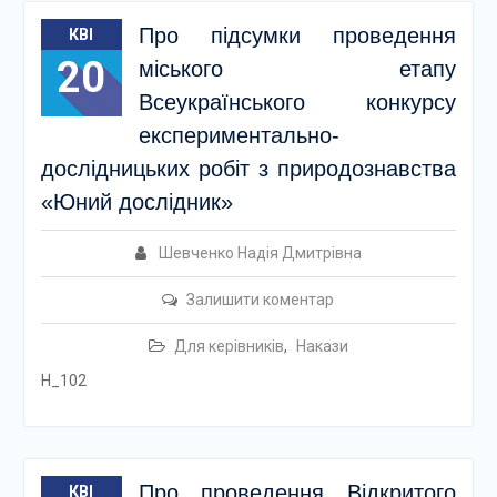
Про підсумки проведення
КВІ
20
міського етапу
Всеукраїнського конкурсу
експериментально-
дослідницьких робіт з природознавства
«Юний дослідник»
Шевченко Надія Дмитрівна
Залишити коментар
Для керівників
,
Накази
Н_102
Про проведення Відкритого
КВІ