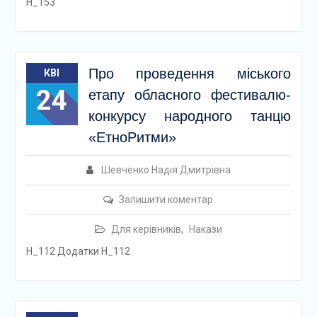
Н_153
Про проведення міського
КВІ
24
етапу обласного фестивалю-
конкурсу народного танцю
«ЕтноРитми»
Шевченко Надія Дмитрівна
Залишити коментар
Для керівників
,
Накази
Н_112 Додатки Н_112