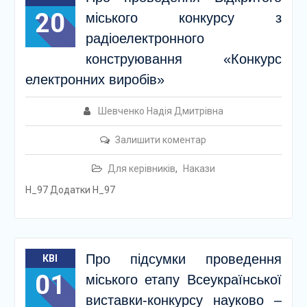
20
міського конкурсу з
радіоелектронного
конструювання «Конкурс
електронних виробів»
Шевченко Надія Дмитрівна
Залишити коментар
Для керівників
,
Накази
Н_97 Додатки Н_97
Про підсумки проведення
КВІ
01
міського етапу Всеукраїнської
виставки-конкурсу науково –