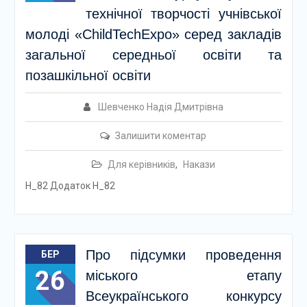
технічної творчості учнівської
молоді «ChildTechEхpo» серед закладів
загальної середньої освіти та
позашкільної освіти
Шевченко Надія Дмитрівна
Залишити коментар
Для керівників
,
Накази
Н_82 Додаток Н_82
Про підсумки проведення
БЕР
26
міського етапу
Всеукраїнського конкурсу