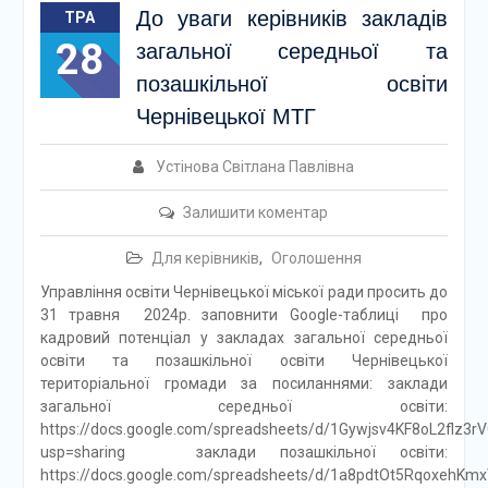
До уваги керівників закладів
ТРА
28
загальної середньої та
позашкільної освіти
Чернівецької МТГ
Устінова Світлана Павлівна
Залишити коментар
Для керівників
,
Оголошення
Управління освіти Чернівецької міської ради просить до
31 травня 2024р. заповнити Google-таблиці про
кадровий потенціал у закладах загальної середньої
освіти та позашкільної освіти Чернівецької
територіальної громади за посиланнями: заклади
загальної середньої освіти:
https://docs.google.com/spreadsheets/d/1Gywjsv4KF8oL2flz
usp=sharing заклади позашкільної освіти:
https://docs.google.com/spreadsheets/d/1a8pdtOt5RqoxehK