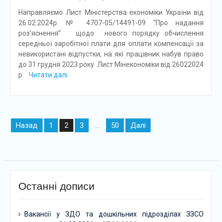
Направляємо Лист Міністерства економіки України від
26.02.2024р. № 4707-05/14491-09 “Про надання
роз’яснення” щодо нового порядку обчислення
середньої заробітної плати для оплати компенсації за
невикористані відпустки, на які працівник набув право
до 31 грудня 2023 року Лист Мінекономіки від 26022024
р
Читати далі
Навігація
Назад
1
3
50
Далі
2
…
записів
Останні дописи
Вакансії у ЗДО та дошкільних підрозділах ЗЗСО