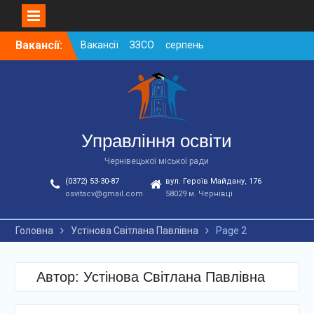
Skip
Вакансії:
Вакансії ЗЗСО серпень
to
2026
content
Вакансії ЗЗСО червень
2026
Вакансії у ЗДО та
дошкільних підрозділах
ЗЗСО станом на
Управління освіти
01.08.2026 р.
Чернівецької міської ради
(0372) 53-30-87
вул. Героїв Майдану, 176
osvitacv@gmail.com
58029 м. Чернівці
Головна
Устінова Світлана Павлівна
Page 2
Автор:
Устінова Світлана Павлівна