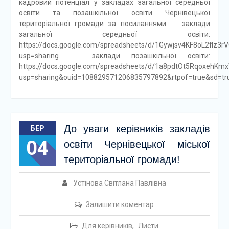
кадровий потенціал у закладах загальної середньої
освіти та позашкільної освіти Чернівецької
територіальної громади за посиланнями: заклади
загальної середньої освіти:
https://docs.google.com/spreadsheets/d/1Gywjsv4KF8oL2flz
usp=sharing заклади позашкільної освіти:
https://docs.google.com/spreadsheets/d/1a8pdtOt5RqoxehK
usp=sharing&ouid=108829571206835797892&rtpof=true&sd=tr
До уваги керівників закладів
БЕР
04
освіти Чернівецької міської
територіальної громади!
Устінова Світлана Павлівна
Залишити коментар
Для керівників
,
Листи