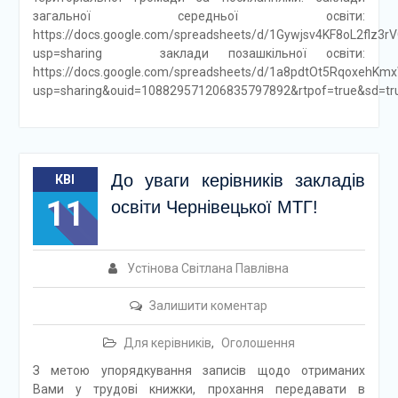
загальної середньої освіти:
https://docs.google.com/spreadsheets/d/1Gywjsv4KF8oL2flz
usp=sharing заклади позашкільної освіти:
https://docs.google.com/spreadsheets/d/1a8pdtOt5RqoxehK
usp=sharing&ouid=108829571206835797892&rtpof=true&sd=tr
До уваги керівників закладів
КВІ
11
освіти Чернівецької МТГ!
Устінова Світлана Павлівна
Залишити коментар
Для керівників
,
Оголошення
З метою упорядкування записів щодо отриманих
Вами у трудові книжки, прохання передавати в