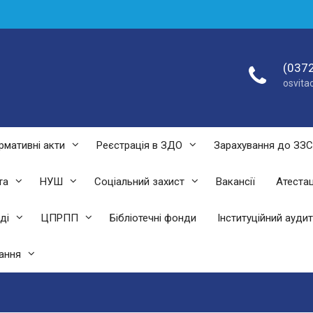
(0372
osvit
рмативні акти
Реєстрація в ЗДО
Зарахування до ЗЗ
та
НУШ
Соціальний захист
Вакансії
Атестац
ді
ЦПРПП
Бібліотечні фонди
Інституційний аудит
ання