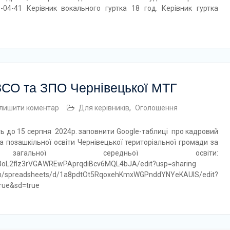
6-04-41 Керівник вокального гуртка 18 год. Керівник гуртка
ЗЗСО та ЗПО Чернівецької МТГ
лишити коментар
Для керівників
,
Оголошення
ить до 15 серпня 2024р. заповнити Google-таблиці про кадровий
та позашкільної освіти Чернівецької територіальної громади за
загальної середньої освіти:
sv4KF8oL2flz3rVGAWREwPAprqdiBcv6MQL4bJA/edit?usp=sharing
.com/spreadsheets/d/1a8pdtOt5RqoxehKmxWGPnddYNYeKAUlS/edit?
rue&sd=true