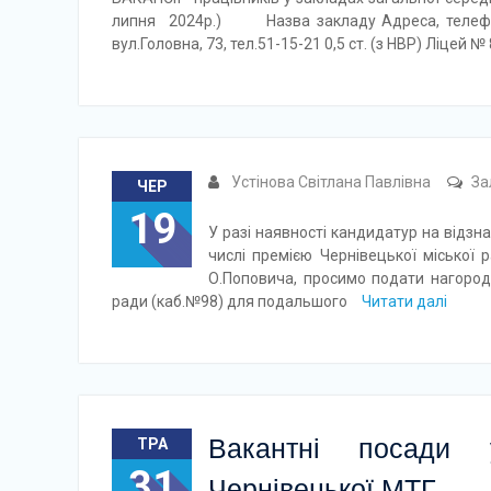
липня 2024р.) Назва закладу Адреса, телефон
вул.Головна, 73, тел.51-15-21 0,5 ст. (з НВР) Ліцей №
Устінова Світлана Павлівна
За
ЧЕР
19
У разі наявності кандидатур на відз
числі премією Чернівецької міської 
О.Поповича, просимо подати нагородн
ради (каб.№98) для подальшого
Читати далі
Вакантні посади 
ТРА
31
Чернівецької МТГ