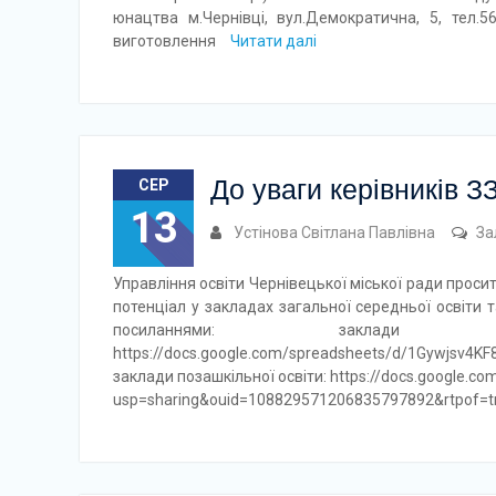
юнацтва м.Чернівці, вул.Демократична, 5, тел.5
виготовлення
Читати далі
До уваги керівників 
СЕР
13
Устінова Світлана Павлівна
За
Управління освіти Чернівецької міської ради прос
потенціал у закладах загальної середньої освіти 
посиланнями: заклади 
https://docs.google.com/spreadsheets/d/1Gywj
заклади позашкільної освіти: https://docs.google
usp=sharing&ouid=108829571206835797892&rtpof=t