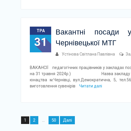
Вакантні посади у
ТРА
31
Чернівецької МТГ
Устінова Світлана Павлівна
За
ВАКАНСІЇ педагогічних працівників у закладах поз
на 31 травня 2024р.) Назва закладу Адреса
юнацтва м.Чернівці, вул.Демократична, 5, тел.5
виготовлення сувенірів
Читати далі
Навігація
2
50
Далі
1
…
записів