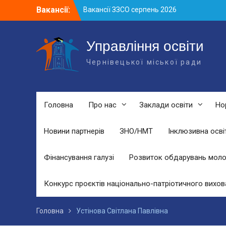
Skip
Вакансії:
Вакансії ЗЗСО серпень 2026
to
Вакансії ЗЗСО червень 2026
content
Вакансії у ЗДО та дошкільних
підрозділах ЗЗСО станом на 01.08.2026
Управління освіти
р.
Чернівецької міської ради
Головна
Про нас
Заклади освіти
Но
Новини партнерів
ЗНО/НМТ
Інклюзивна осві
Фінансування галузі
Розвиток обдарувань моло
Конкурс проєктів національно-патріотичного вихов
Головна
Устінова Світлана Павлівна