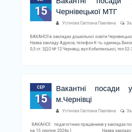
Вакантні посади 
15
Чернівецької МТГ
Устінова Світлана Павлівна
За
ВАКАНСІЇ в закладах дошкільної освіти Чернівецько
Назва закладу Адреса, телефон К-ть одиниць Вихов
0,5 ст. ЗДО № 12 Чернівці, вул.Кобилянської, тел.52-
Вакантні посади у
СЕР
15
м.Чернівці
Устінова Світлана Павлівна
За
ВАКАНСІЇ педагогічних працівників у закладах поз
на 15 серпня 2024р.) Назва закладу Адреса