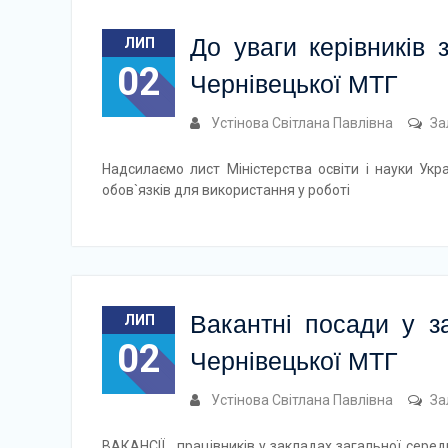
До уваги керівників 
ЛИП
02
Чернівецької МТГ
Устінова Світлана Павлівна
За
Надсилаємо лист Міністерства освіти і науки Укр
обов`язків для використання у роботі
Вакантні посади у за
ЛИП
02
Чернівецької МТГ
Устінова Світлана Павлівна
За
ВАКАНСІЇ працівників у закладах загальної середн