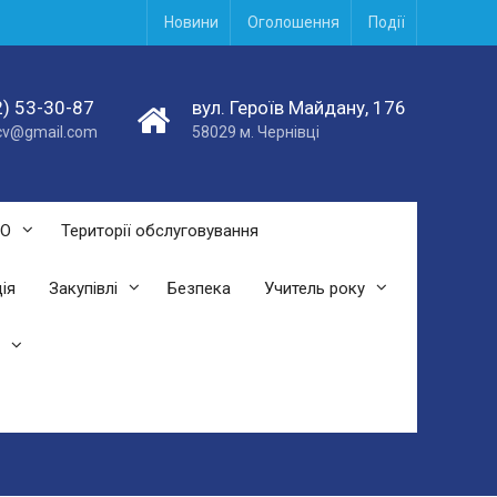
Новини
Оголошення
Події
) 53-30-87
вул. Героїв Майдану, 176
acv@gmail.com
58029 м. Чернівці
СО
Території обслуговування
ія
Закупівлі
Безпека
Учитель року