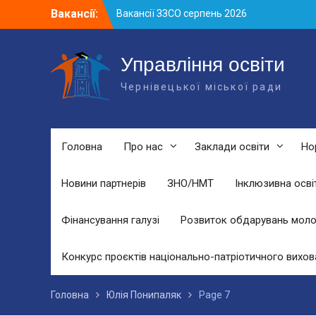
Skip
Вакансії:
Вакансії ЗЗСО серпень 2026
to
Вакансії ЗЗСО червень 2026
content
Вакансії у ЗДО та дошкільних
підрозділах ЗЗСО станом на 01.08.2026
Управління освіти
р.
Чернівецької міської ради
Головна
Про нас
Заклади освіти
Но
Новини партнерів
ЗНО/НМТ
Інклюзивна осві
Фінансування галузі
Розвиток обдарувань моло
Конкурс проєктів національно-патріотичного вихов
Головна
Юлія Понипаляк
Page 7