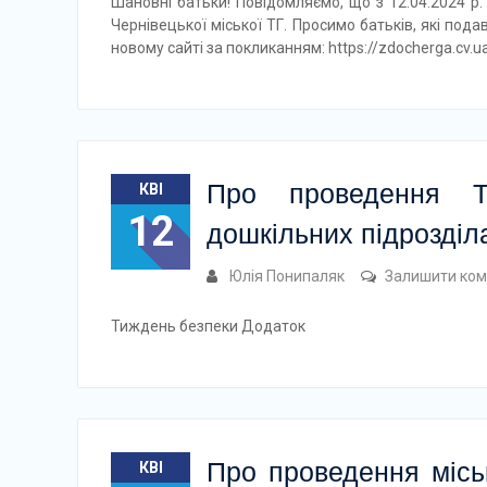
Шановні батьки! Повідомляємо, що з 12.04.2024 р.
Чернівецької міської ТГ. Просимо батьків, які пода
новому сайті за покликанням: https://zdocherga.cv.
Про проведення 
КВІ
12
дошкільних підрозділ
Юлія Понипаляк
Залишити ком
Тиждень безпеки Додаток
Про проведення місь
КВІ