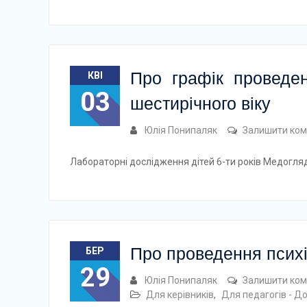
Про графік проведе
КВІ
03
шестирічного віку
Юлія Понипаляк
Залишити ком
Лабораторні дослідження дітей 6-ти років Медогл
Про проведення психі
БЕР
29
Юлія Понипаляк
Залишити ком
Для керівників
,
Для педагогів - Д