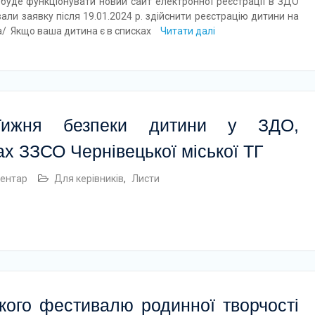
 буде функціонувати новий сайт електронної реєстрації в ЗДО
вали заявку після 19.01.2024 р. здійснити реєстрацію дитини на
ua/ Якщо ваша дитина є в списках
Читати далі
Тижня безпеки дитини у ЗДО,
ах ЗЗСО Чернівецької міської ТГ
ентар
Для керівників
,
Листи
кого фестивалю родинної творчості