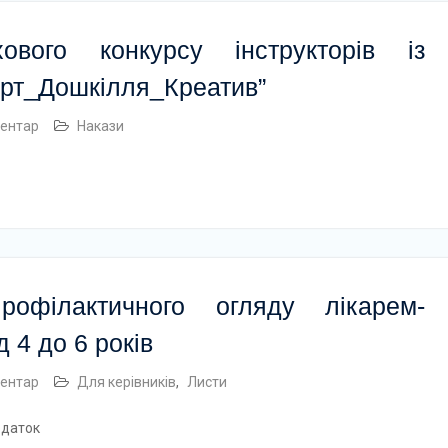
вого конкурсу інструкторів із
орт_Дошкілля_Креатив”
ентар
Накази
офілактичного огляду лікарем-
д 4 до 6 років
ентар
Для керівників
,
Листи
одаток