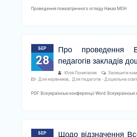
Проведення психіатричного огляду Наказ МОН
Про проведення В
БЕР
28
педагогів закладів до
Юлія Понипаляк
Залишити ком
Для керівників
,
Для педагогів - Дошкільна осві
PDF: Всеукраїнські конференції Word: Всеукраїнськ
Щодо відзначення Вс
БЕР