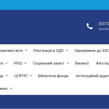
(0372
osvit
рмативні акти
Реєстрація в ЗДО
Зарахування до ЗЗ
та
НУШ
Соціальний захист
Вакансії
Атестац
ді
ЦПРПП
Бібліотечні фонди
Інституційний аудит
ання