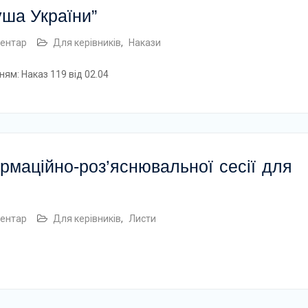
ша України”
ентар
Для керівників
,
Накази
ням: Наказ 119 від 02.04
маційно-роз’яснювальної сесії для
ентар
Для керівників
,
Листи