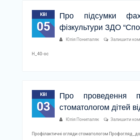
Про підсумки фахо
КВІ
05
фізкультури ЗДО “Сп
Юлія Понипаляк
Залишити ком
Н_40-ос
Про проведення пр
КВІ
03
стоматологом дітей ві
Юлія Понипаляк
Залишити ком
Профілактичні огляди стоматологом Профогляд_д