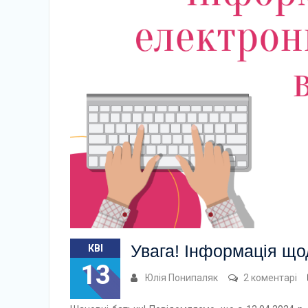
Увага! Інформація що
КВІ
13
Юлія Понипаляк
2 коментарі