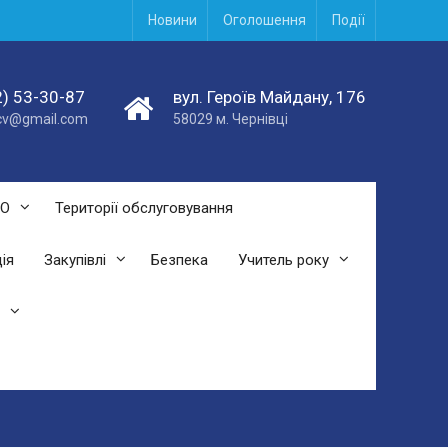
Новини
Оголошення
Події
) 53-30-87
вул. Героїв Майдану, 176
acv@gmail.com
58029 м. Чернівці
СО
Території обслуговування
ія
Закупівлі
Безпека
Учитель року