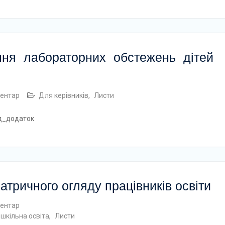
ння лабораторних обстежень дітей
ентар
Для керівників
,
Листи
яд_додаток
атричного огляду працівників освіти
ентар
ошкільна освіта
,
Листи