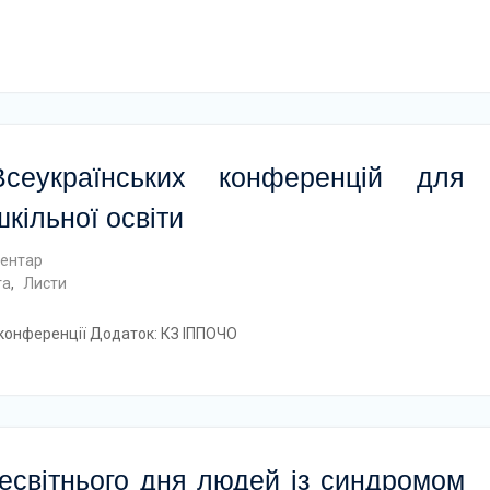
сеукраїнських конференцій для
шкільної освіти
ентар
та
,
Листи
і конференції Додаток: КЗ ІППОЧО
есвітнього дня людей із синдромом