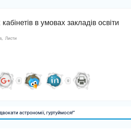
абінетів в умовах закладів освіти
в
,
Листи
0
0
вокати астрономії, гуртуймося!”