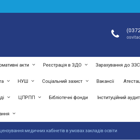
(0372
osvit
рмативні акти
Реєстрація в ЗДО
Зарахування до ЗЗ
та
НУШ
Соціальний захист
Вакансії
Атестац
ді
ЦПРПП
Бібліотечні фонди
Інституційний аудит
ання
цензування медичних кабінетів в умовах закладів освіти