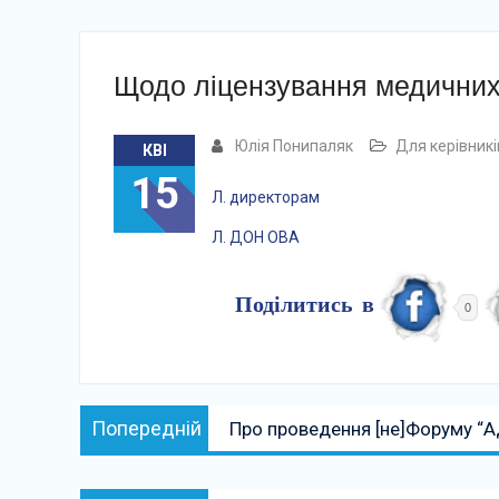
Щодо ліцензування медичних к
Юлія Понипаляк
Для керівникі
КВІ
15
Л. директорам
Л. ДОН ОВА
Поділитись в
0
Навігація
Попередній:
Попередній
Про проведення [не]Форуму “Ад
записів