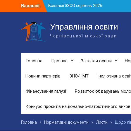
Skip
Вакансії:
Вакансії ЗЗСО серпень 2026
to
Вакансії ЗЗСО червень 2026
content
Вакансії у ЗДО та дошкільних
підрозділах ЗЗСО станом на 01.08.2026
Управління освіти
р.
Чернівецької міської ради
Головна
Про нас
Заклади освіти
Но
Новини партнерів
ЗНО/НМТ
Інклюзивна осві
Фінансування галузі
Розвиток обдарувань моло
Конкурс проєктів національно-патріотичного вихов
Головна
Нормативні документи
Листи
Щодо лі