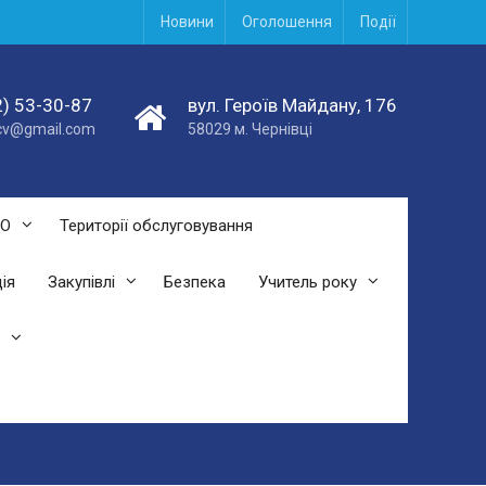
Новини
Оголошення
Події
) 53-30-87
вул. Героїв Майдану, 176
acv@gmail.com
58029 м. Чернівці
СО
Території обслуговування
ія
Закупівлі
Безпека
Учитель року