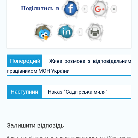
Поділитись в
0
0
0
Навігація
Попередній:
Попередній
Жива розмова з відповідальним
записів
працівником МОН України
Наступний:
Наступний
Наказ “Садгірська миля”
Залишити відповідь
Ваша e-mail адреса не оприлюднюватиметься.
Обов’язкові