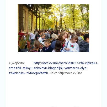
Джерело:
http://acc.cv.ua/chernivtsi/27394-vipikali-i-
smazhili-tsiloyu-shkoloyu-blagodijnij-yarmarok-dlya-
zakhisnikiv-fotoreportazh
. Сайт http://acc.cv.ua/