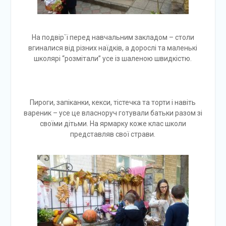
На подвір`ї перед навчальним закладом – столи
вгиналися від різних наїдків, а дорослі та маленькі
школярі “розмітали” усе із шаленою швидкістю.
Пироги, запіканки, кекси, тістечка та торти і навіть
вареник – усе це власноруч готували батьки разом зі
своїми дітьми. На ярмарку коже клас школи
представляв свої страви.