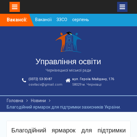
Skip
Вакансії:
Вакансії ЗЗСО серпень
to
2026
content
Вакансії ЗЗСО червень
2026
Вакансії у ЗДО та
дошкільних підрозділах
ЗЗСО станом на
Управління освіти
01.08.2026 р.
Чернівецької міської ради
(0372) 53-30-87
вул. Героїв Майдану, 176
osvitacv@gmail.com
58029 м. Чернівці
Головна
Новини
Благодійний ярмарок для підтримки захисників України.
Благодійний ярмарок для підтримки