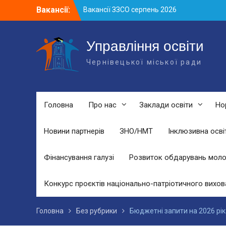
Skip
Вакансії:
Вакансії ЗЗСО серпень 2026
to
Вакансії ЗЗСО червень 2026
content
Вакансії у ЗДО та дошкільних
підрозділах ЗЗСО станом на 01.08.2026
Управління освіти
р.
Чернівецької міської ради
Головна
Про нас
Заклади освіти
Но
Новини партнерів
ЗНО/НМТ
Інклюзивна осві
Фінансування галузі
Розвиток обдарувань моло
Конкурс проєктів національно-патріотичного вихов
Головна
Без рубрики
Бюджетні запити на 2026 рік