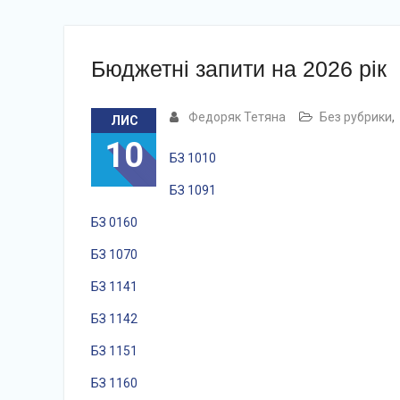
Бюджетні запити на 2026 рік
Федоряк Тетяна
Без рубрики
,
ЛИС
10
БЗ 1010
БЗ 1091
БЗ 0160
БЗ 1070
БЗ 1141
БЗ 1142
БЗ 1151
БЗ 1160