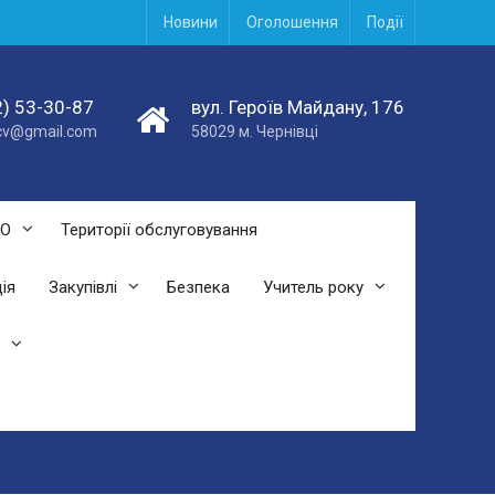
Новини
Оголошення
Події
) 53-30-87
вул. Героїв Майдану, 176
acv@gmail.com
58029 м. Чернівці
СО
Території обслуговування
ія
Закупівлі
Безпека
Учитель року