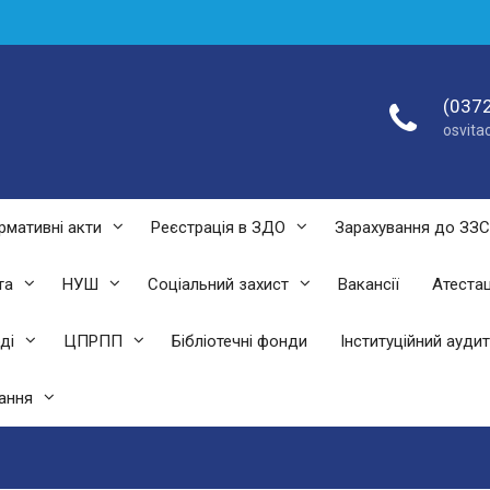
(0372
osvit
рмативні акти
Реєстрація в ЗДО
Зарахування до ЗЗ
та
НУШ
Соціальний захист
Вакансії
Атестац
ді
ЦПРПП
Бібліотечні фонди
Інституційний аудит
ання