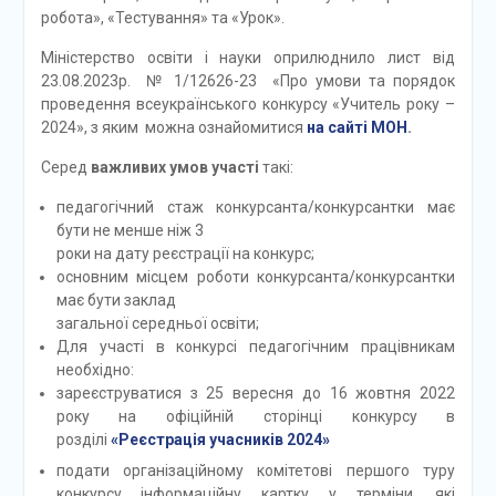
робота», «Тестування» та «Урок».
Міністерство освіти і науки оприлюднило лист від
23.08.2023р. № 1/12626-23 «Про умови та порядок
проведення всеукраїнського конкурсу «Учитель року –
2024», з яким можна ознайомитися
на сайті МОН
.
Серед
важливих умов участі
такі:
педагогічний стаж конкурсанта/конкурсантки має
бути не менше ніж 3
роки на дату реєстрації на конкурс;
основним місцем роботи конкурсанта/конкурсантки
має бути заклад
загальної середньої освіти;
Для участі в конкурсі педагогічним працівникам
необхідно:
зареєструватися з 25 вересня до 16 жовтня 2022
року на офіційній сторінці конкурсу в
розділі
«Реєстрація учасників 202
4
»
подати організаційному комітетові першого туру
конкурсу інформаційну картку у терміни, які