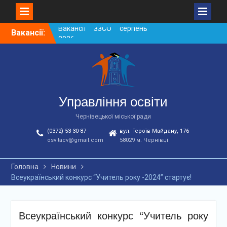
Вакансії ЗЗСО серпень
2026
Skip
Вакансії:
Вакансії ЗЗСО червень
to
2026
content
Вакансії у ЗДО та
дошкільних підрозділах
ЗЗСО станом на
01.08.2026 р.
Управління освіти
Чернівецької міської ради
(0372) 53-30-87
вул. Героїв Майдану, 176
osvitacv@gmail.com
58029 м. Чернівці
Головна
Новини
Всеукраїнський конкурс “Учитель року -2024” стартує!
Всеукраїнський конкурс “Учитель року