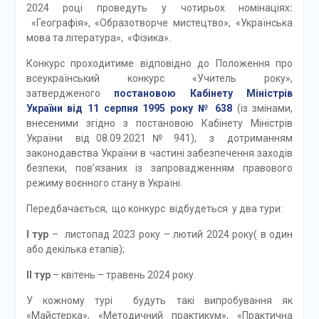
2024 році проведуть у чотирьох номінаціях
:
«Географія», «Образотворче мистецтво», «Українська
мова та література», «Фізика».
Конкурс проходитиме відповідно до Положення про
всеукраїнський конкурс «Учитель року»,
затвердженого
постановою Кабінету Міністрів
України від 11 серпня 1995 року № 638
(із змінами,
внесеними згідно з постановою Кабінету Міністрів
України від 08.09.2021 № 941), з дотриманням
законодавства України в частині забезпечення заходів
безпеки, пов’язаних із запровадженням правового
режиму воєнного стану в Україні.
Передбачається, що конкурс відбудеться у два тури:
І
тур
– листопад 2023 року – лютий 2024 року( в один
або декілька етапів);
ІІ
тур
– квітень – травень 2024 року.
У кожному турі будуть такі випробування як
«Майстерка», «Методичний практикум», «Практична