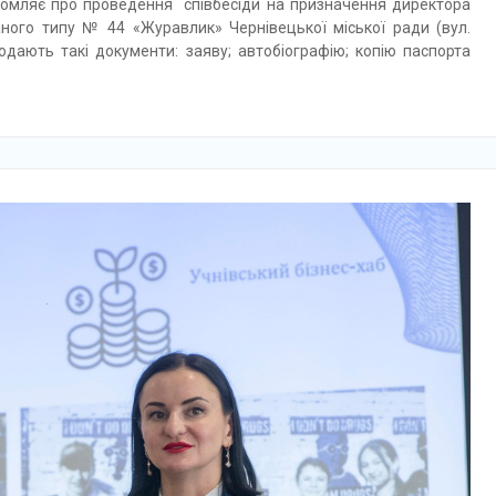
ідомляє про проведення співбесіди на призначення директора
аного типу № 44 «Журавлик» Чернівецької міської ради (вул.
подають такі документи: заяву; автобіографію; копію паспорта