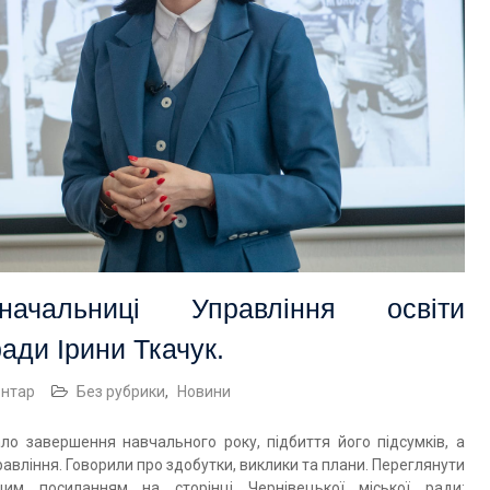
начальниці Управління освіти
ради Ірини Ткачук.
ентар
Без рубрики
,
Новини
ло завершення навчального року, підбиття його підсумків, а
равління. Говорили про здобутки, виклики та плани. Переглянути
им посиланням на сторінці Чернівецької міської ради: