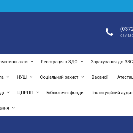
(0372
osvit
рмативні акти
Реєстрація в ЗДО
Зарахування до ЗЗ
та
НУШ
Соціальний захист
Вакансії
Атестац
ді
ЦПРПП
Бібліотечні фонди
Інституційний аудит
ання