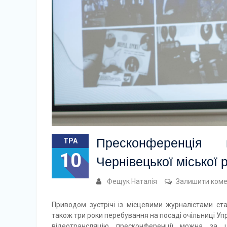
Пресконференція 
ТРА
10
Чернівецької міської 
Фещук Наталія
Залишити ком
Приводом зустрічі із місцевими журналістами ста
також три роки перебування на посаді очільниці Уп
відеотрансляцію пресконференції можна за ц