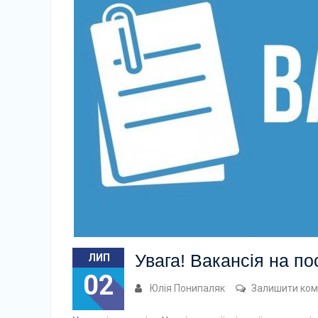
Увага! Вакансія на п
ЛИП
02
Юлія Понипаляк
Залишити ком