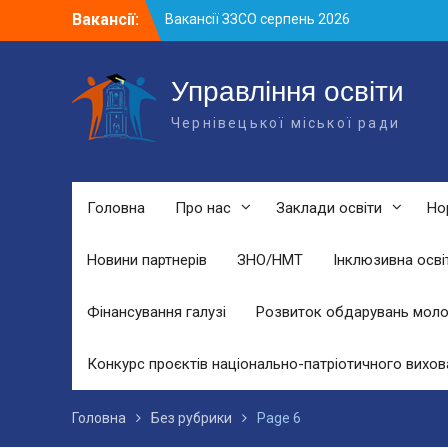
Вакансії ЗЗСО серпень 2026
Skip
Вакансії:
Вакансії ЗЗСО червень 2026
to
Вакансії у ЗДО та дошкільних
content
підрозділах ЗЗСО станом на 01.08.2026
Управління освіти
р.
Чернівецької міської ради
Головна
Про нас
Заклади освіти
Но
Новини партнерів
ЗНО/НМТ
Інклюзивна осві
Фінансування галузі
Розвиток обдарувань моло
Конкурс проєктів національно-патріотичного вихов
Головна
Без рубрики
Page 6