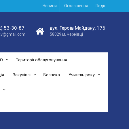
Новини
Оголошення
Події
) 53-30-87
вул. Героїв Майдану, 176
acv@gmail.com
58029 м. Чернівці
СО
Території обслуговування
ія
Закупівлі
Безпека
Учитель року