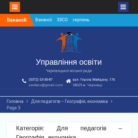
Skip
Вакансії:
Вакансії ЗЗСО серпень
to
2026
content
Вакансії ЗЗСО червень
2026
Вакансії у ЗДО та
дошкільних підрозділах
ЗЗСО станом на
Управління освіти
01.08.2026 р.
Чернівецької міської ради
(0372) 53-30-87
вул. Героїв Майдану, 176
osvitacv@gmail.com
58029 м. Чернівці
Головна
Для педагогів – Географія, економіка
Page 3
Категорія: Для педагогів –
Географія, економіка