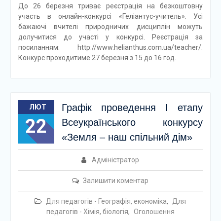
До 26 березня триває реєстрація на безкоштовну
участь в онлайн-конкурсі «Геліантус-учитель». Усі
бажаючі вчителі природничих дисциплін можуть
долучитися до участі у конкурсі. Реєстрація за
посиланням: http://www.helianthus.com.ua/teacher/.
Конкурс проходитиме 27 березня з 15 до 16 год.
Графік проведення І етапу
ЛЮТ
22
Всеукраїнського конкурсу
«Земля – наш спільний дім»
Адміністратор
Залишити коментар
Для педагогів - Географія, економіка
,
Для
педагогів - Хімія, біологія
,
Оголошення