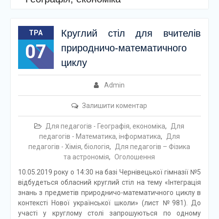
Круглий стіл для вчителів
ТРА
07
природничо-математичного
циклу
Admin
Залишити коментар
Для педагогів - Географія, економіка
,
Для
педагогів - Математика, інформатика
,
Для
педагогів - Хімія, біологія
,
Для педагогів – Фізика
та астрономія
,
Оголошення
10.05.2019 року о 14:30 на базі Чернівецької гімназії №5
відбудеться обласний круглий стіл на тему «Інтеграція
знань з предметів природничо-математичного циклу в
контексті Нової української школи» (лист №981). До
участі у круглому столі запрошуються по одному