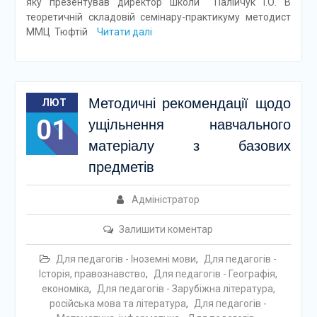
яку презентував директор школи Палійчук І.О. В
теоретичній складовій семінару-практикуму методист
ММЦ Тюфтій
Читати далі
Методичні рекомендації щодо
ЛЮТ
01
ущільнення навчального
матеріалу з базових
предметів
Адміністратор
Залишити коментар
Для педагогів - Іноземні мови
,
Для педагогів -
Історія, правознавство
,
Для педагогів - Географія,
економіка
,
Для педагогів - Зарубіжна література,
російська мова та література
,
Для педагогів -