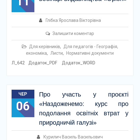
11
Глібка Ярослава Вікторівна
Залишити коментар
Для керівників
,
Для педагогів - Географія,
економіка
,
Листи
,
Нормативні документи
Л_642 Додаток_PDF Додаток_WORD
Про участь у проєкті
ЧЕР
06
«Наздоженемо: курс про
подолання освітніх втрат у
природничій галузі»
Курилич Василь Васильович