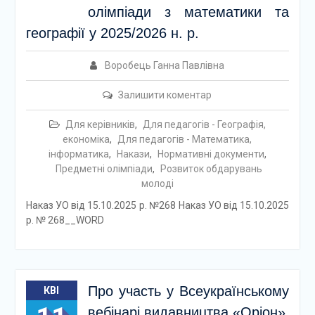
олімпіади з математики та
географії у 2025/2026 н. р.
Воробець Ганна Павлівна
Залишити коментар
Для керівників
,
Для педагогів - Географія,
економіка
,
Для педагогів - Математика,
інформатика
,
Накази
,
Нормативні документи
,
Предметні олімпіади
,
Розвиток обдарувань
молоді
Наказ УО від 15.10.2025 р. №268 Hаказ УО від 15.10.2025
р. № 268__WORD
Про участь у Всеукраїнському
КВІ
вебінарі видавництва «Оріон»