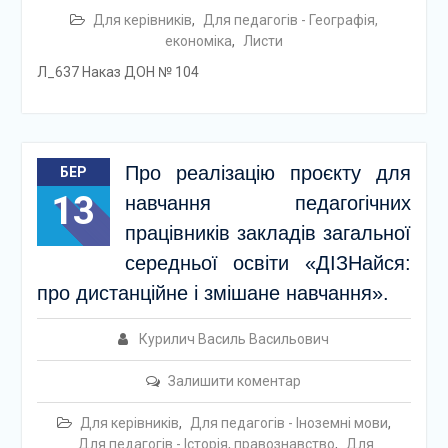
Для керівників
,
Для педагогів - Географія,
економіка
,
Листи
Л_637 Наказ ДОН № 104
Про реалізацію проєкту для
БЕР
13
навчання педагогічних
працівників закладів загальної
середньої освіти «ДІЗНайся:
про дистанційне і змішане навчання».
Курилич Василь Васильович
Залишити коментар
Для керівників
,
Для педагогів - Іноземні мови
,
Для педагогів - Історія, правознавство
,
Для