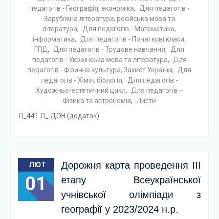
педагогів - Географія, економіка
,
Для педагогів -
Зарубіжна література, російська мова та
література
,
Для педагогів - Математика,
інформатика
,
Для педагогів - Початкові класи,
ГПД
,
Для педагогів - Трудове навчання
,
Для
педагогів - Українська мова та література
,
Для
педагогів - Фізична культура, Захист України
,
Для
педагогів - Хімія, біологія
,
Для педагогів -
Художньо-естетичний цикл
,
Для педагогів –
Фізика та астрономія
,
Листи
Л_441 Л_ ДОН (додаток)
Дорожня карта проведення ІIІ
ЛЮТ
01
етапу Всеукраїнської
учнівської олімпіади з
географії у 2023/2024 н.р.