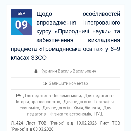
Щодо особливостей
БЕР
09
впровадження інтегрованого
курсу «Природничі науки» та
забезпечення викладання
предмета «Громадянська освіта» у 6–9
класах ЗЗСО
Курилич Василь Васильович
Залишити коментар
Для педагогів - Іноземні мови
,
Для педагогів -
Історія, правознавство
,
Для педагогів - Географія,
економіка
,
Для педагогів - Хімія, біологія
,
Для
педагогів – Фізика та астрономія
,
НУШ
Л_424 Лист ТОВ “Ранок” від 19.02.2026 Лист ТОВ
“Ранок” від 03.03.2026