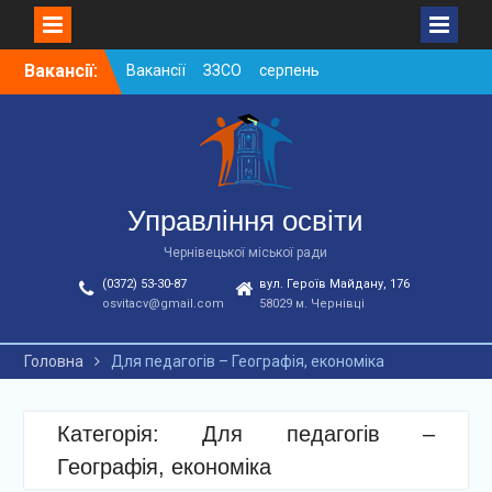
Skip
Вакансії:
Вакансії ЗЗСО серпень
to
2026
content
Вакансії ЗЗСО червень
2026
Вакансії у ЗДО та
дошкільних підрозділах
ЗЗСО станом на
Управління освіти
01.08.2026 р.
Чернівецької міської ради
(0372) 53-30-87
вул. Героїв Майдану, 176
osvitacv@gmail.com
58029 м. Чернівці
Головна
Для педагогів – Географія, економіка
Категорія: Для педагогів –
Географія, економіка