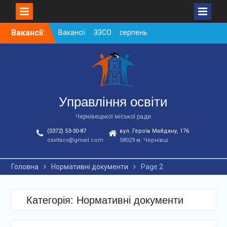
Skip
Вакансії:
Вакансії ЗЗСО серпень
to
2026
content
Вакансії ЗЗСО червень
2026
Вакансії у ЗДО та
дошкільних підрозділах
ЗЗСО станом на
Управління освіти
01.08.2026 р.
Чернівецької міської ради
(0372) 53-30-87
вул. Героїв Майдану, 176
osvitacv@gmail.com
58029 м. Чернівці
Головна
Нормативні документи
Page 2
Категорія: Нормативні документи