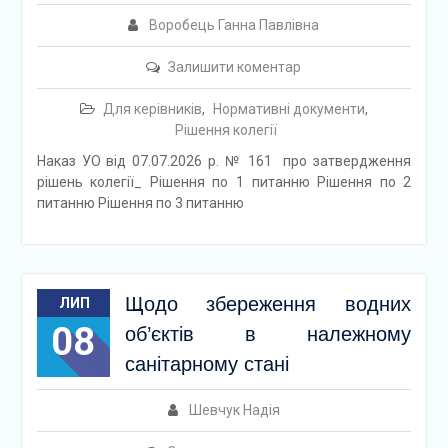
Воробець Ганна Павлівна
Залишити коментар
Для керівників
,
Нормативні документи
,
Рішення колегії
Наказ УО від 07.07.2026 р. № 161 про затвердження
рішень колегії_ Рішення по 1 питанню Рішення по 2
питанню Рішення по 3 питанню
Щодо збереження водних
ЛИП
08
об’єктів в належному
санітарному стані
Шевчук Надія