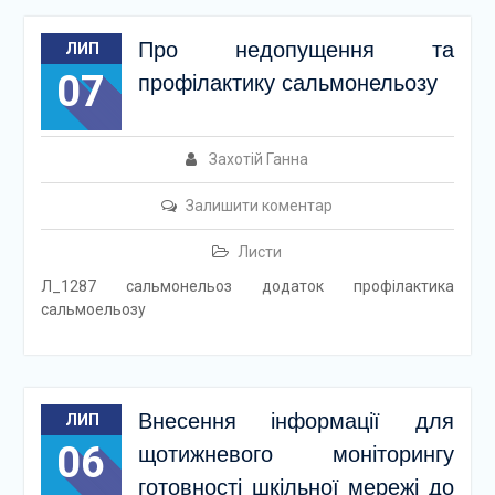
Про недопущення та
ЛИП
07
профілактику сальмонельозу
Захотій Ганна
Залишити коментар
Листи
Л_1287 сальмонельоз додаток профілактика
сальмоельозу
Внесення інформації для
ЛИП
06
щотижневого моніторингу
готовності шкільної мережі до