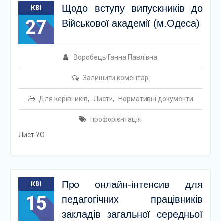
Щодо вступу випускників до
КВІ
27
Військової академії (м.Одеса)
Воробець Ганна Павлівна
Залишити коментар
Для керівників
,
Листи
,
Нормативні документи
профорієнтація
Лист УО
Про онлайн-інтенсив для
КВІ
15
педагогічних працівників
закладів загальної середньої