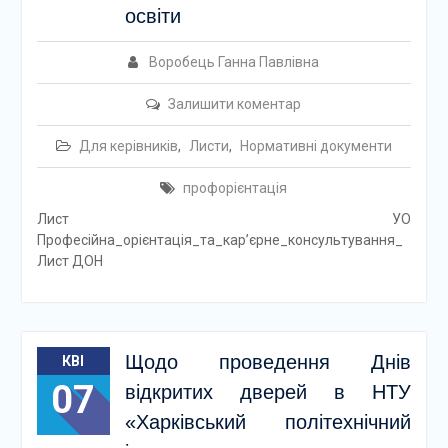
освіти
Воробець Ганна Павлівна
Залишити коментар
Для керівників
,
Листи
,
Нормативні документи
профорієнтація
Лист УО
Професійна_орієнтація_та_кар’єрне_консультування_
Лист ДОН
Щодо проведення Днів
КВІ
07
відкритих дверей в НТУ
«Харківський політехнічний