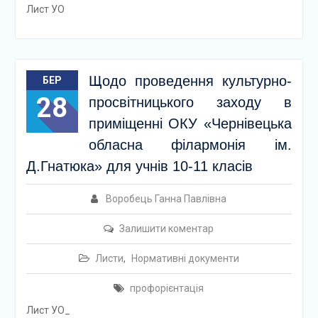
Лист УО
Щодо проведення культурно-
БЕР
28
просвітницького заходу в
приміщенні ОКУ «Чернівецька
обласна філармонія ім.
Д.Гнатюка» для учнів 10-11 класів
Воробець Ганна Павлівна
Залишити коментар
Листи
,
Нормативні документи
профорієнтація
Лист УО_