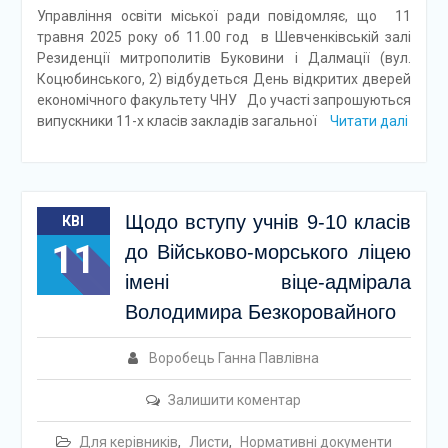
Управління освіти міської ради повідомляє, що 11
травня 2025 року об 11.00 год в Шевченківській залі
Резиденції митрополитів Буковини і Далмації (вул.
Коцюбинського, 2) відбудеться День відкритих дверей
економічного факультету ЧНУ До участі запрошуються
випускники 11-х класів закладів загальної
Читати далі
Щодо вступу учнів 9-10 класів
КВІ
11
до Військово-морського ліцею
імені віце-адмірала
Володимира Безкоровайного
Воробець Ганна Павлівна
Залишити коментар
Для керівників
,
Листи
,
Нормативні документи