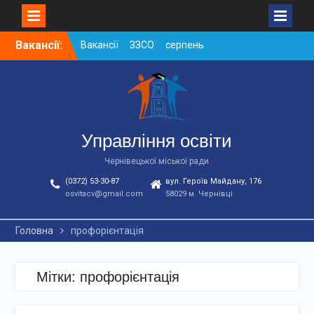
Вакансії ЗЗСО серпень
2026
Skip
Вакансії:
Вакансії ЗЗСО червень
to
2026
content
Вакансії у ЗДО та
дошкільних підрозділах
ЗЗСО станом на
01.08.2026 р.
Управління освіти
Чернівецької міської ради
(0372) 53-30-87
вул. Героїв Майдану, 176
osvitacv@gmail.com
58029 м. Чернівці
Головна
профорієнтація
Мітки: профорієнтація