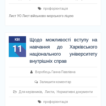
профорієнтація
Лист УО Лист військово-морського ліцею
Щодо можливості вступу на
КВІ
11
навчання до Харківського
національного університету
внутрішніх справ
Воробець Ганна Павлівна
Залишити коментар
Для керівників
,
Листи
,
Нормативні документи
профорієнтація