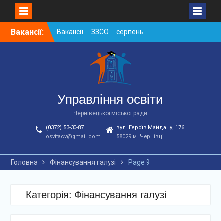
Skip
Вакансії:
Вакансії ЗЗСО серпень
to
2026
content
Вакансії ЗЗСО червень
2026
Вакансії у ЗДО та
дошкільних підрозділах
ЗЗСО станом на
Управління освіти
01.08.2026 р.
Чернівецької міської ради
(0372) 53-30-87
вул. Героїв Майдану, 176
osvitacv@gmail.com
58029 м. Чернівці
Головна
Фінансування галузі
Page 9
Категорія: Фінансування галузі