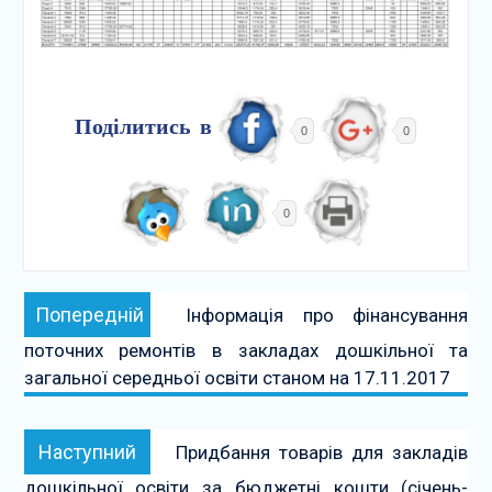
Поділитись в
0
0
0
Навігація
Попередній:
Попередній
Інформація про фінансування
записів
поточних ремонтів в закладах дошкільної та
загальної середньої освіти станом на 17.11.2017
Наступний:
Наступний
Придбання товарів для закладів
дошкільної освіти за бюджетні кошти (січень-