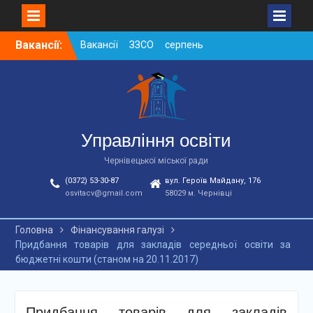
Skip
Вакансії:
Вакансії ЗЗСО серпень
to
2026
content
Вакансії ЗЗСО червень
2026
Вакансії у ЗДО та
дошкільних підрозділах
ЗЗСО станом на
Управління освіти
01.08.2026 р.
Чернівецької міської ради
(0372) 53-30-87
вул. Героїв Майдану, 176
osvitacv@gmail.com
58029 м. Чернівці
Головна
Фінансування галузі
Придбання товарів для закладів середньої освіти за
бюджетні кошти (станом на 20.11.2017)
Придбання товарів для закладів