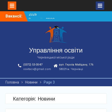
Skip
Вакансії:
Вакансії ЗЗСО червень
to
2026
content
Вакансії у ЗДО та
дошкільних підрозділах
ЗЗСО станом на
01.08.2026 р.
Вакансії ЗЗСО серпень
Управління освіти
2026
Чернівецької міської ради
(0372) 53-30-87
вул. Героїв Майдану, 176
osvitacv@gmail.com
58029 м. Чернівці
Головна
Новини
Page 3
Категорія: Новини