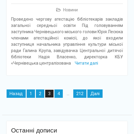
Новини
Проведено чергову атестацію бібліотекарів закладів
загальної середньої освіти Під головуванням
заступника Чернівецького міського голови Юрія Лесюка
членами атестаційної комісії, до якої входили
заступниця начальника управління культури міської
ради Галина Крупа, завідувачка Центральної дитячої
бібліотеки Надія Власенко, директорка КБУ
«Чернівецька централізована
Читати далі
Навігація
Назад
1
2
4
212
Далі
3
…
записів
Останні дописи