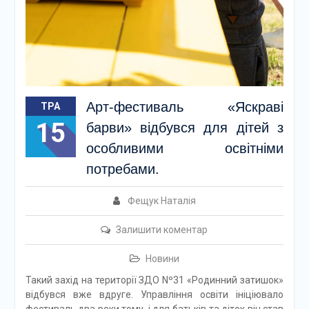
Арт-фестиваль «Яскраві
ТРА
15
барви» відбувся для дітей з
особливими освітніми
потребами.
Фещук Наталія
Залишити коментар
Новини
Такий захід на території ЗДО Nº31 «Родинний затишок»
відбувся вже вдруге. Управління освіти ініціювало
фестиваль два роки тому, і для батьків та діток він став