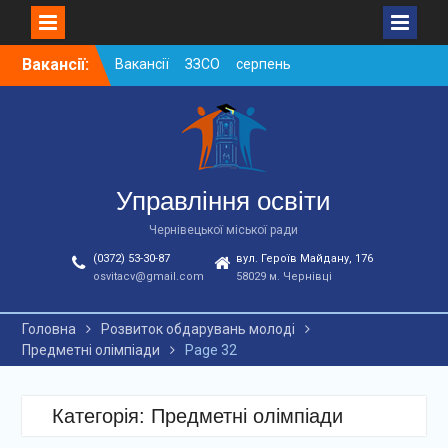
Skip
Вакансії:
Вакансії ЗЗСО серпень
to
2026
content
Вакансії ЗЗСО червень
2026
Вакансії у ЗДО та
дошкільних підрозділах
ЗЗСО станом на
Управління освіти
01.08.2026 р.
Чернівецької міської ради
(0372) 53-30-87
вул. Героїв Майдану, 176
osvitacv@gmail.com
58029 м. Чернівці
Головна
Розвиток обдарувань молоді
Предметні олімпіади
Page 32
Категорія: Предметні олімпіади