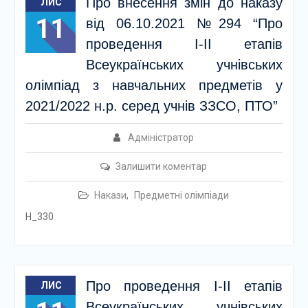
Про внесення змін до наказу
ЛИС
11
від 06.10.2021 №294 “Про
проведення І-ІІ етапів
Всеукраїнських учнівських
олімпіад з навчальних предметів у
2021/2022 н.р. серед учнів ЗЗСО, ПТО”
Адміністратор
Залишити коментар
Накази
,
Предметні олімпіади
Н_330
Про проведення І-ІІ етапів
ЛИС
Всеукраїнських учнівських