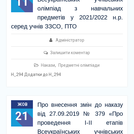
11
олімпіад з навчальних
предметів у 2021/2022 н.р.
серед учнів ЗЗСО, ПТО
Адміністратор
Залишити коментар
Накази
,
Предметні олімпіади
Н_294 Додатки до Н_294
Про внесення змін до наказу
ЖОВ
21
від 27.09.2019 № 379 «Про
проведення І-ІІ етапів
Всеукраїнських учнівських