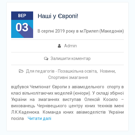
Наші у Європі!
ВЕР
03
В серпні 2019 року в м.Прилеп (Македонія)
Admin
Залишити коментар
Для педагогів - Позашкільна освіта
,
Новини
,
Спортивні змагання
відбувся Чемпіонат Європи з авіамодельного спорту в
класі вільнолітаючих моделей (юніори). У складі збірної
України на змаганнях виступав Олексій Косило –
вихованець Чернівецького центру юних техніків імені
Л.К.Каденюка. Команда юних авіамоделістів України
посіла
Читати далі