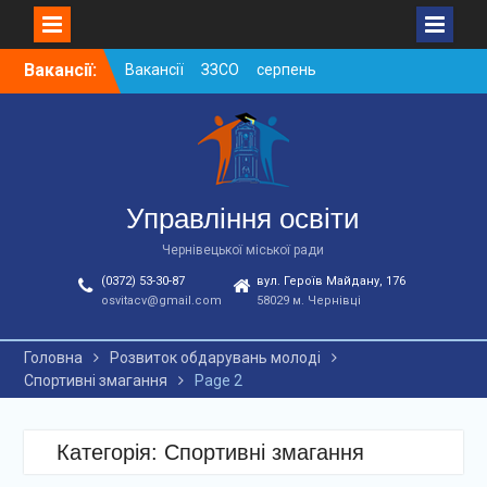
Skip
Вакансії:
Вакансії ЗЗСО серпень
to
2026
content
Вакансії ЗЗСО червень
2026
Вакансії у ЗДО та
дошкільних підрозділах
ЗЗСО станом на
Управління освіти
01.08.2026 р.
Чернівецької міської ради
(0372) 53-30-87
вул. Героїв Майдану, 176
osvitacv@gmail.com
58029 м. Чернівці
Головна
Розвиток обдарувань молоді
Спортивні змагання
Page 2
Категорія: Спортивні змагання