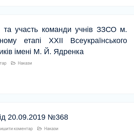
у та участь команди учнів ЗЗСО м.
ному етапі XХІІ Всеукраїнського
ків імені М. Й. Ядренка
тар
Накази
від 20.09.2019 №368
лишити коментар
Накази