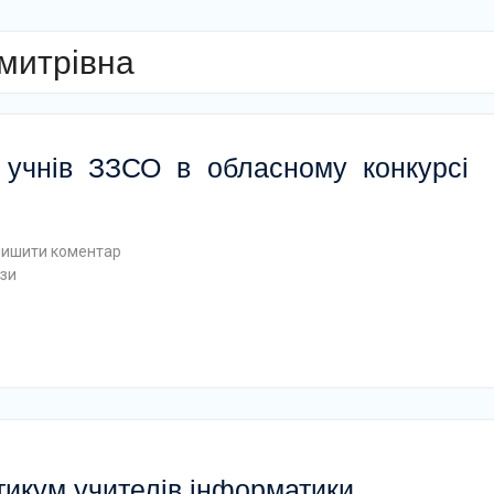
митрівна
 учнів ЗЗСО в обласному конкурсі
лишити коментар
зи
тикум учителів інформатики