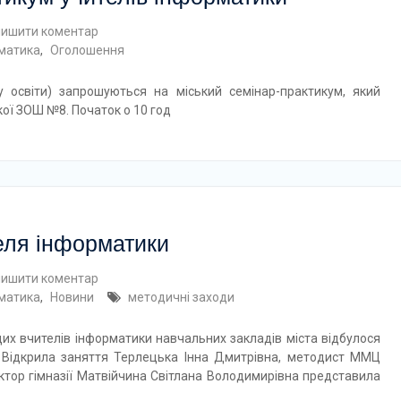
лишити коментар
рматика
,
Оголошення
у освіти) запрошуються на міський семінар-практикум, який
кої ЗОШ №8. Початок о 10 год
еля інформатики
лишити коментар
рматика
,
Новини
методичні заходи
дих вчителів інформатики навчальних закладів міста відбулося
 Відкрила заняття Терлецька Інна Дмитрівна, методист ММЦ
ектор гімназії Матвійчина Світлана Володимирівна представила