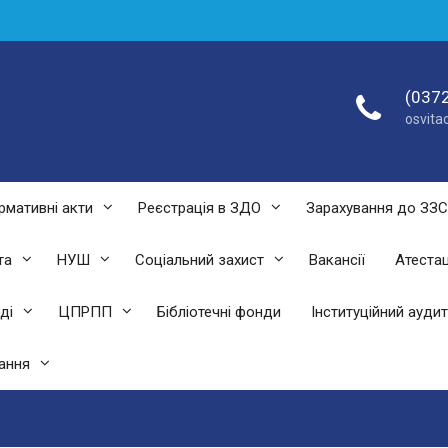
(0372
osvit
рмативні акти
Реєстрація в ЗДО
Зарахування до ЗЗ
та
НУШ
Соціальний захист
Вакансії
Атестац
ді
ЦПРПП
Бібліотечні фонди
Інституційний аудит
ання