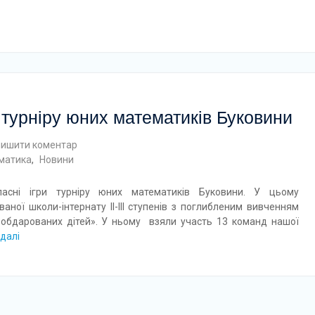
 турніру юних математиків Буковини
лишити коментар
рматика
,
Новини
сні ігри турніру юних математиків Буковини. У цьому
ної школи-інтернату ІІ-ІІІ ступенів з поглибленим вивченням
 обдарованих дітей». У ньому взяли участь 13 команд нашої
далі