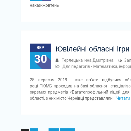
наказ-жовтень
Ювілейні обласні ігри
ВЕР
30
Терлецька Інна Дмитрівна
За
Для педагогів - Математика, інфо
28 вересня 2019 вже вп’яте відбулися обла
році ТЮМБ проходив на базі обласної спеціалізова
окремих предметів «Багатопрофільний ліцей для
області, з них місто Чернівці представляли
Читати 
Навігація