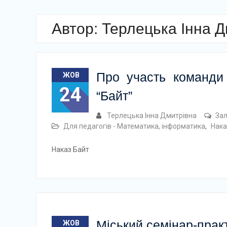
Автор:
Терлецька Інна Д
Про участь команди
ЖОВ
24
“Байт”
Терлецька Інна Дмитрівна
За
Для педагогів - Математика, інформатика
,
Нака
Наказ Байт
Міський семінар-прак
ЖОВ