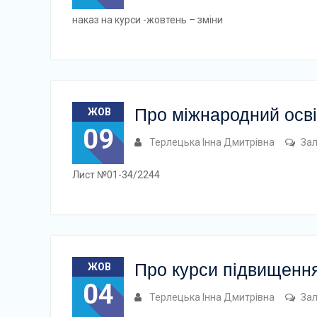
наказ на курси -жовтень – зміни
Про міжнародний освіт
ЖОВ
09
Терлецька Інна Дмитрівна
За
Лист №01-34/2244
Про курси підвищення 
ЖОВ
04
Терлецька Інна Дмитрівна
За