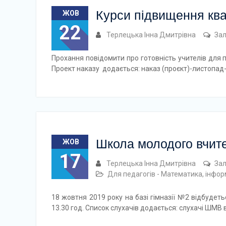
Курси підвищення квал
ЖОВ
22
Терлецька Інна Дмитрівна
За
Прохання повідомити про готовність учителів для п
Проект наказу додається: наказ (проєкт)-листопад
Школа молодого вчит
ЖОВ
17
Терлецька Інна Дмитрівна
За
Для педагогів - Математика, інфо
18 жовтня 2019 року на базі гімназії №2 відбудет
13.30 год. Список слухачів додається: слухачі ШМВ