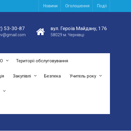
Новини
Оголошення
Події
) 53-30-87
вул. Героїв Майдану, 176
acv@gmail.com
58029 м. Чернівці
СО
Території обслуговування
ія
Закупівлі
Безпека
Учитель року