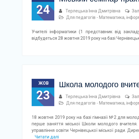
24
Терлецька Інна Дмитрівна
За
Для педагогів - Математика, інфо
Учителі інформатики (1 представник від заклад
відбудеться 28 жовтня 2019 року на базі Чернівець
Школа молодого вчит
ЖОВ
23
Терлецька Інна Дмитрівна
За
Для педагогів - Математика, інфо
18 жовтня 2019 року на базі гімназії №2 для моло
перше заняття міської Школи молодого вчителя.
управління освіти Чернівецької міської ради. Дир
Читати далі