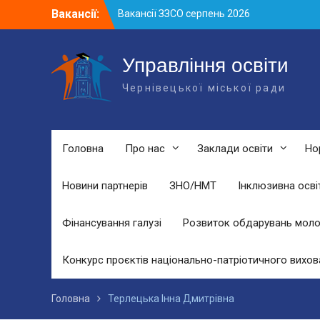
Skip
Вакансії:
Вакансії ЗЗСО серпень 2026
to
Вакансії ЗЗСО червень 2026
content
Вакансії у ЗДО та дошкільних
підрозділах ЗЗСО станом на 01.08.2026
Управління освіти
р.
Чернівецької міської ради
Головна
Про нас
Заклади освіти
Но
Новини партнерів
ЗНО/НМТ
Інклюзивна осві
Фінансування галузі
Розвиток обдарувань моло
Конкурс проєктів національно-патріотичного вихов
Головна
Терлецька Інна Дмитрівна