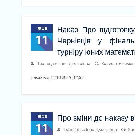
Наказ Про підготовк
ЖОВ
11
Чернівців у фіналь
турніру юних математи
Терлецька Інна Дмитрівна
Залишити комен
Наказ від 11.10.2019 №430
Про зміни до наказу 
ЖОВ
11
Терлецька Інна Дмитрівна
За