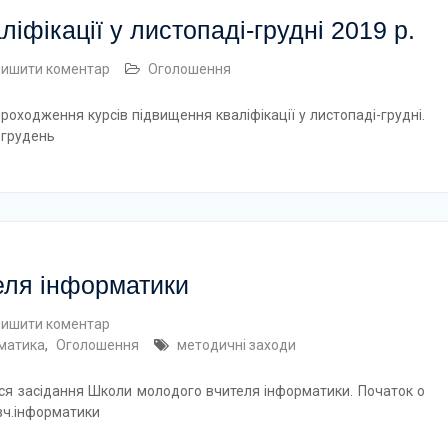
іфікації у листопаді-грудні 2019 р.
лишити коментар
Оголошення
роходження курсів підвищення кваліфікації у листопаді-грудні.
-грудень
еля інформатики
лишити коментар
рматика
,
Оголошення
методичні заходи
ься засідання Школи молодого вчителя інформатики. Початок о
 вч.інформатики