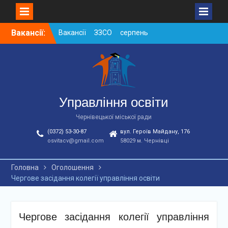
Skip
Вакансії:
Вакансії ЗЗСО серпень
to
2026
content
Вакансії ЗЗСО червень
2026
Вакансії у ЗДО та
дошкільних підрозділах
ЗЗСО станом на
Управління освіти
01.08.2026 р.
Чернівецької міської ради
(0372) 53-30-87
вул. Героїв Майдану, 176
osvitacv@gmail.com
58029 м. Чернівці
Головна
Оголошення
Чергове засідання колегії управління освіти
Чергове засідання колегії управління