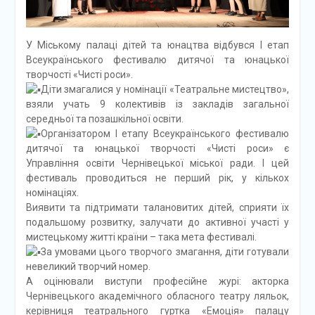
У Міському палаці дітей та юнацтва відбувся І етап
Всеукраїнського фестивалю дитячої та юнацької
творчості «Чисті роси».
Діти змагалися у номінації «Театральне мистецтво»,
взяли учать 9 колективів із закладів загальної
середньої та позашкільної освіти.
Організатором І етапу Всеукраїнського фестивалю
дитячої та юнацької творчості «Чисті роси» є
Управління освіти Чернівецької міської ради. І цей
фестиваль проводиться не перший рік, у кількох
номінаціях.
Виявити та підтримати талановитих дітей, сприяти їх
подальшому розвитку, залучати до активної участі у
мистецькому житті країни – така мета фестивалі.
За умовами цього творчого змагання, діти готували
невеликий творчий номер.
А оцінювали виступи професійне журі: акторка
Чернівецького академічного обласного театру ляльок,
керівниця театрального гуртка «Емоція» палацу