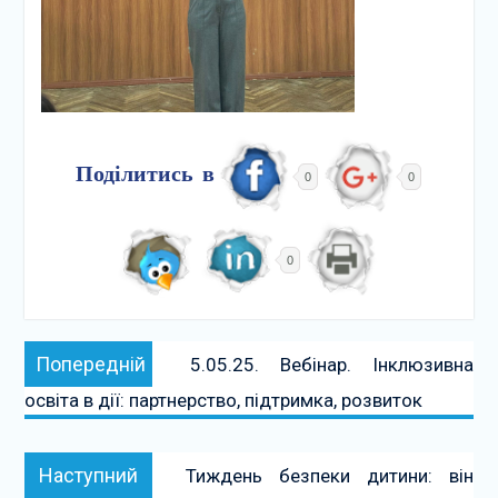
Поділитись в
0
0
0
Навігація
Попередній:
Попередній
5.05.25. Вебінар. Інклюзивна
записів
освіта в дії: партнерство, підтримка, розвиток
Наступний:
Наступний
Тиждень безпеки дитини: він