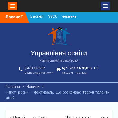
Skip
Вакансії:
Вакансії у ЗДО та
to
дошкільних підрозділах
content
ЗЗСО станом на
01.08.2026 р.
Вакансії ЗЗСО серпень
2026
Вакансії ЗЗСО червень
Управління освіти
2026
Чернівецької міської ради
(0372) 53-30-87
вул. Героїв Майдану, 176
osvitacv@gmail.com
58029 м. Чернівці
Головна
Новини
«Чисті роси» – фестиваль, що розкриває творчі таланти
дітей.
«Чисті роси» – фестиваль, що