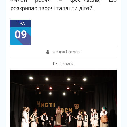
розкриває творчі таланти дітей.
ТРА
09
Фещук Наталія
Новини