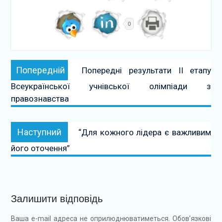
0
Навігація
Попередній:
Попередній
Попередні результати ІІ етапу
записів
Всеукраїнської учнівської олімпіади з
правознавства
Наступний:
Наступний
“Для кожного лідера є важливим
його оточення”
Залишити відповідь
Ваша e-mail адреса не оприлюднюватиметься.
Обов’язкові