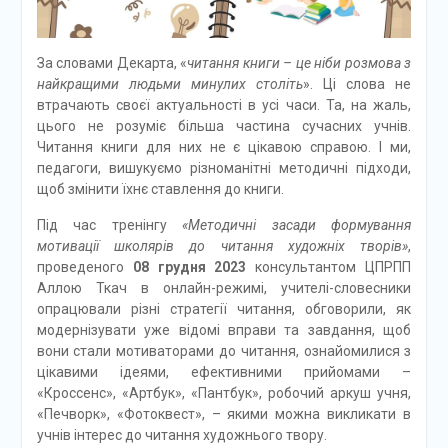
За словами Декарта, «
читання книги – це ніби розмова з
найкращими людьми минулих століть
». Ці слова не
втрачають своєї актуальності в усі часи. Та, на жаль,
цього не розуміє більша частина сучасних учнів.
Читання книги для них не є цікавою справою. І ми,
педагоги, вишукуємо різноманітні методичні підходи,
щоб змінити їхнє ставлення до книги.
Під час тренінгу
«Методичні засади формування
мотивації школярів до читання художніх творів»
,
проведеного
08 грудня 2023
консультантом ЦПРПП
Аллою Ткач в онлайн-режимі, учителі-словесники
опрацювали різні стратегії читання, обговорили, як
модернізувати уже відомі вправи та завдання, щоб
вони стали мотиваторами до читання, ознайомилися з
цікавими ідеями, ефективними прийомами –
«Кроссенс», «Артбук», «Пантбук», робочий аркуш учня,
«Печворк», «Фотоквест», – якими можна викликати в
учнів інтерес до читання художнього твору.