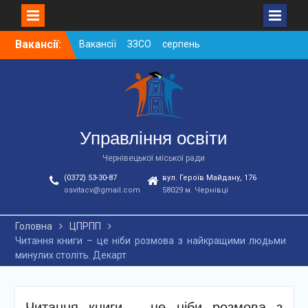
Skip
Вакансії:
Вакансії ЗЗСО серпень
to
2026
content
Вакансії ЗЗСО червень
2026
Вакансії у ЗДО та
дошкільних підрозділах
ЗЗСО станом на
Управління освіти
01.08.2026 р.
Чернівецької міської ради
(0372) 53-30-87
вул. Героїв Майдану, 176
osvitacv@gmail.com
58029 м. Чернівці
Головна
ЦПРПП
Читання книги – це ніби розмова з найкращими людьми
минулих століть. Декарт
Читання книги – це ніби розмова з