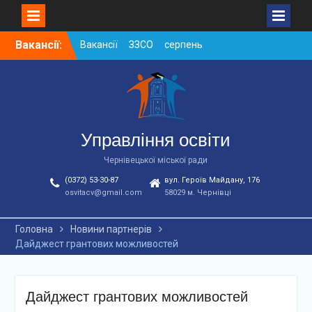
Skip
Вакансії:
Вакансії ЗЗСО серпень
to
2026
content
Вакансії ЗЗСО червень
2026
Вакансії у ЗДО та
дошкільних підрозділах
ЗЗСО станом на
Управління освіти
01.08.2026 р.
Чернівецької міської ради
(0372) 53-30-87
вул. Героїв Майдану, 176
osvitacv@gmail.com
58029 м. Чернівці
Головна
Новини партнерів
Дайджест грантових можливостей
Дайджест грантових можливостей