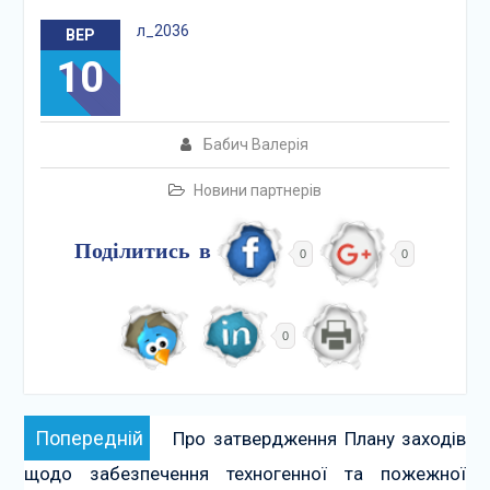
л_2036
ВЕР
10
Бабич Валерія
Новини партнерів
Поділитись в
0
0
0
Навігація
Попередній:
Попередній
Про затвердження Плану заходів
записів
щодо забезпечення техногенної та пожежної