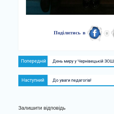
Поділитись в
0
Навігація
Попередній:
Попередній
День миру у Чернівецькій ЗО
записів
Наступний:
Наступний
До уваги педагогів!
Залишити відповідь