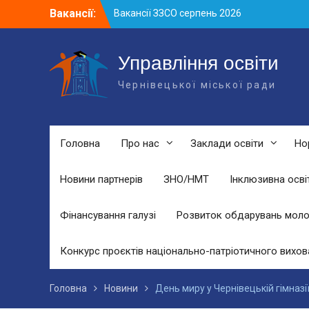
Skip
Вакансії:
Вакансії ЗЗСО червень 2026
to
Вакансії у ЗДО та дошкільних
content
підрозділах ЗЗСО станом на 01.08.2026
р.
Управління освіти
Вакансії ЗЗСО серпень 2026
Чернівецької міської ради
Головна
Про нас
Заклади освіти
Но
Новини партнерів
ЗНО/НМТ
Інклюзивна осві
Фінансування галузі
Розвиток обдарувань моло
Конкурс проєктів національно-патріотичного вихов
Головна
Новини
День миру у Чернівецькій гімназі