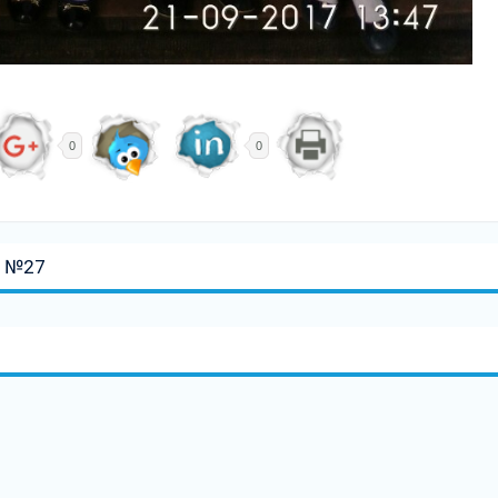
0
0
Ш №27