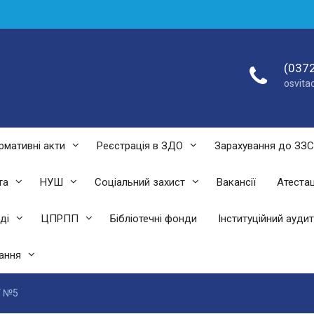
(0372
osvit
рмативні акти
Реєстрація в ЗДО
Зарахування до ЗЗ
та
НУШ
Соціальний захист
Вакансії
Атестац
ді
ЦПРПП
Бібліотечні фонди
Інституційний аудит
ання
ї №5