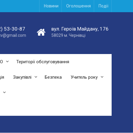
Новини
Оголошення
Події
) 53-30-87
вул. Героїв Майдану, 176
acv@gmail.com
58029 м. Чернівці
СО
Території обслуговування
ія
Закупівлі
Безпека
Учитель року